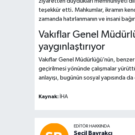
ziyaretten duydukları memnuniyeti dil
teşekkür etti. Mahkumlar, ikramın kendil
zamanda hatırlanmanın ve insani bağın
Vakıflar Genel Müdür
yaygınlaştırıyor
Vakıflar Genel Müdürlüğü’nün, benzer 
geçirilmesi yönünde çalışmalar yürütt
anlayışı, bugünün sosyal yapısında da
Kaynak:
İHA
EDITÖR HAKKINDA
Seçil Bayrakçı