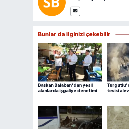
Bunlar da ilginizi çekebilir
Başkan Balaban'dan yeşil
Turgutlu'
alanlarda işgaliye denetimi
tesisi ale