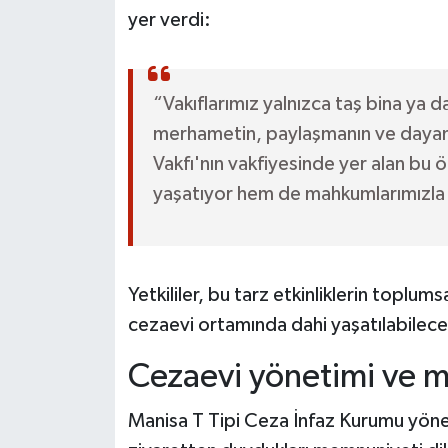
yer verdi:
“Vakıflarımız yalnızca taş bina ya d
merhametin, paylaşmanın ve dayanı
Vakfı'nın vakfiyesinde yer alan bu ö
yaşatıyor hem de mahkumlarımızla 
Yetkililer, bu tarz etkinliklerin toplum
cezaevi ortamında dahi yaşatılabileceğ
Cezaevi yönetimi ve 
Manisa T Tipi Ceza İnfaz Kurumu yönet