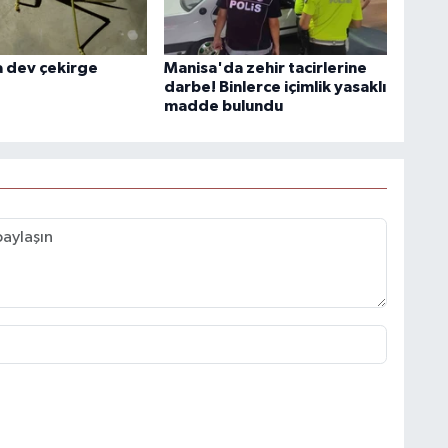
 dev çekirge
Manisa'da zehir tacirlerine
darbe! Binlerce içimlik yasaklı
madde bulundu