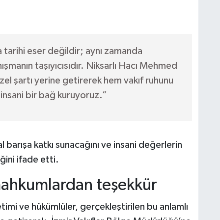
a tarihi eser değildir; aynı zamanda
şmanın taşıyıcısıdır. Niksarlı Hacı Mehmed
zel şartı yerine getirerek hem vakıf ruhunu
insani bir bağ kuruyoruz.”
sal barışa katkı sunacağını ve insani değerlerin
ini ifade etti.
mahkumlardan teşekkür
imi ve hükümlüler, gerçekleştirilen bu anlamlı