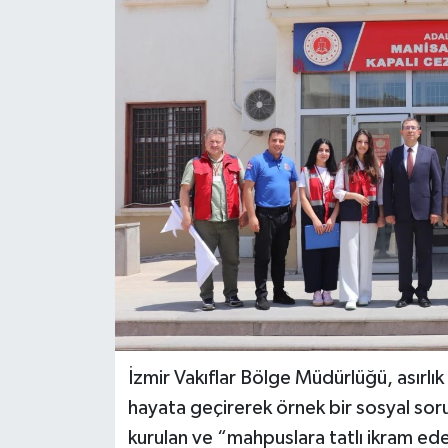
GİZLİLİK SÖZLEŞMESİ
İLETİŞİM
İzmir Vakıflar Bölge Müdürlüğü, asırlı
hayata geçirerek örnek bir sosyal soru
kurulan ve “mahpuslara tatlı ikram ed