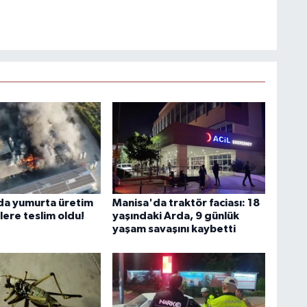
da yumurta üretim
Manisa'da traktör faciası: 18
vlere teslim oldu!
yaşındaki Arda, 9 günlük
yaşam savaşını kaybetti