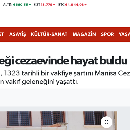
6660.55
13.779
64.944,08
ALTIN
BİST
BTC
ET
ASAYİŞ
KÜLTÜR-SANAT
MAGAZİN
SPOR
YAŞ
eneği cezaevinde hayat buldu
 1323 tarihli bir vakfiye şartını Manisa Ce
akıf geleneğini yaşattı.