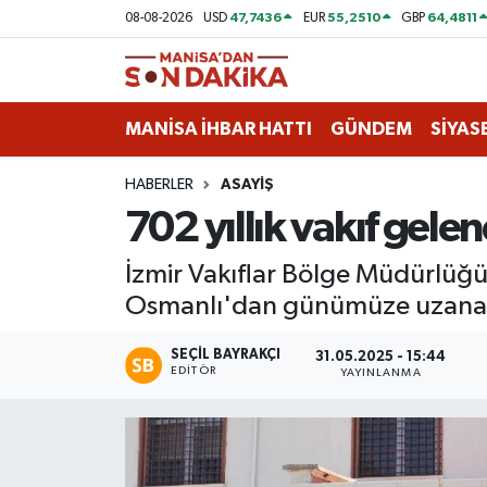
47,7436
55,2510
64,4811
08-08-2026
USD
EUR
GBP
ASAYİŞ
Hava Durumu
MANİSA İHBAR HATTI
GÜNDEM
SİYAS
GÜNDEM
Trafik Durumu
HABERLER
ASAYİŞ
KÜLTÜR-SANAT
Puan Durumu ve Fikstür
702 yıllık vakıf gel
MAGAZİN
Tüm Manşetler
İzmir Vakıflar Bölge Müdürlüğü,
Osmanlı'dan günümüze uzanan v
MANİSA'DA TRAFİK
Son Dakika Haberleri
SEÇIL BAYRAKÇI
SİYASET
Haber Arşivi
31.05.2025 - 15:44
EDITÖR
YAYINLANMA
SPOR
YAŞAM