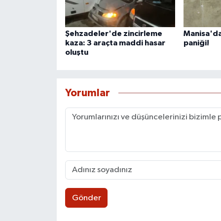
Şehzadeler'de zincirleme
Manisa'da
kaza: 3 araçta maddi hasar
paniği!
oluştu
Yorumlar
Gönder