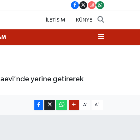
İLETİŞİM
KÜNYE
AM
zaevi’nde yerine getirerek
-
+
A
A