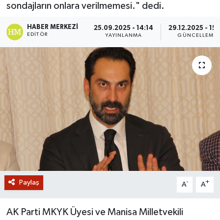
sondajların onlara verilmemesi." dedi.
GİZLİLİK SÖZLEŞMESİ
HABER MERKEZI
25.09.2025 - 14:14
29.12.2025 - 15:
EDITÖR
YAYINLANMA
GÜNCELLEME
İLETİŞİM
Paylaş
-
+
A
A
AK Parti MKYK Üyesi ve Manisa Milletvekili