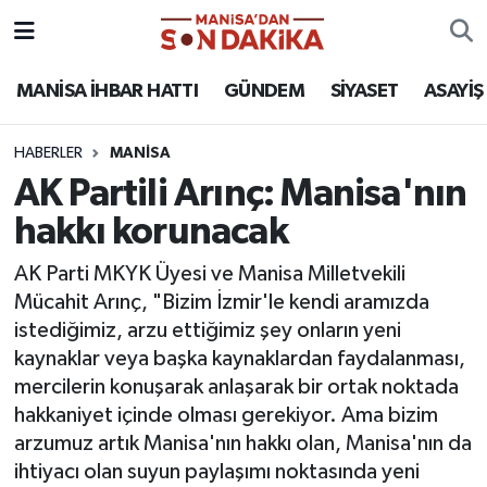
ASAYİŞ
Hava Durumu
MANİSA İHBAR HATTI
GÜNDEM
SİYASET
ASAYİŞ
GÜNDEM
Trafik Durumu
HABERLER
MANİSA
AK Partili Arınç: Manisa'nın
KÜLTÜR-SANAT
Puan Durumu ve Fikstür
hakkı korunacak
MAGAZİN
Tüm Manşetler
AK Parti MKYK Üyesi ve Manisa Milletvekili
Mücahit Arınç, "Bizim İzmir'le kendi aramızda
MANİSA'DA TRAFİK
Son Dakika Haberleri
istediğimiz, arzu ettiğimiz şey onların yeni
kaynaklar veya başka kaynaklardan faydalanması,
SİYASET
Haber Arşivi
mercilerin konuşarak anlaşarak bir ortak noktada
hakkaniyet içinde olması gerekiyor. Ama bizim
SPOR
arzumuz artık Manisa'nın hakkı olan, Manisa'nın da
ihtiyacı olan suyun paylaşımı noktasında yeni
YAŞAM