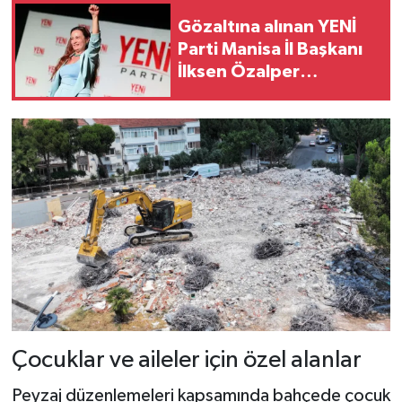
Gözaltına alınan YENİ
Parti Manisa İl Başkanı
İlksen Özalper
Ankara'ya sevk edildi
Çocuklar ve aileler için özel alanlar
Peyzaj düzenlemeleri kapsamında bahçede çocuk