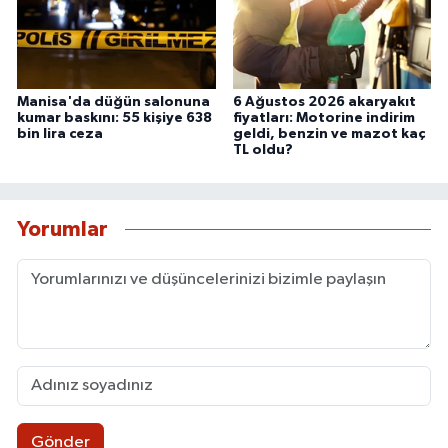
Manisa'da düğün salonuna
6 Ağustos 2026 akaryakıt
kumar baskını: 55 kişiye 638
fiyatları: Motorine indirim
bin lira ceza
geldi, benzin ve mazot kaç
TL oldu?
Yorumlar
Gönder