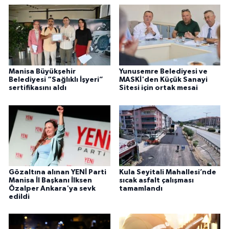
Manisa Büyükşehir
Yunusemre Belediyesi ve
Belediyesi “Sağlıklı İşyeri”
MASKİ'den Küçük Sanayi
sertifikasını aldı
Sitesi için ortak mesai
Gözaltına alınan YENİ Parti
Kula Seyitali Mahallesi’nde
Manisa İl Başkanı İlksen
sıcak asfalt çalışması
Özalper Ankara'ya sevk
tamamlandı
edildi