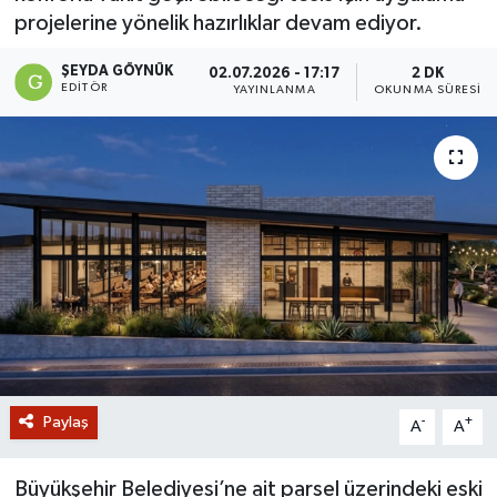
projelerine yönelik hazırlıklar devam ediyor.
GİZLİLİK SÖZLEŞMESİ
ŞEYDA GÖYNÜK
02.07.2026 - 17:17
2 DK
EDITÖR
YAYINLANMA
OKUNMA SÜRESI
İLETİŞİM
Paylaş
-
+
A
A
Büyükşehir Belediyesi’ne ait parsel üzerindeki eski