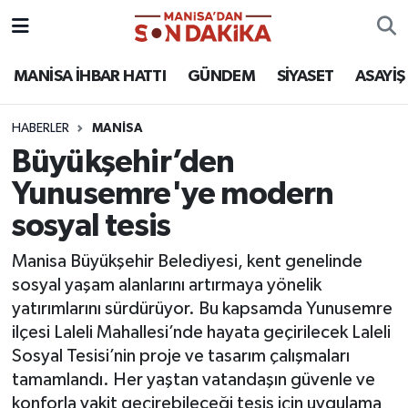
ASAYİŞ
Hava Durumu
MANİSA İHBAR HATTI
GÜNDEM
SİYASET
ASAYİŞ
GÜNDEM
Trafik Durumu
HABERLER
MANİSA
Büyükşehir’den
KÜLTÜR-SANAT
Puan Durumu ve Fikstür
Yunusemre'ye modern
MAGAZİN
Tüm Manşetler
sosyal tesis
MANİSA'DA TRAFİK
Son Dakika Haberleri
Manisa Büyükşehir Belediyesi, kent genelinde
sosyal yaşam alanlarını artırmaya yönelik
SİYASET
Haber Arşivi
yatırımlarını sürdürüyor. Bu kapsamda Yunusemre
ilçesi Laleli Mahallesi’nde hayata geçirilecek Laleli
SPOR
Sosyal Tesisi’nin proje ve tasarım çalışmaları
tamamlandı. Her yaştan vatandaşın güvenle ve
YAŞAM
konforla vakit geçirebileceği tesis için uygulama