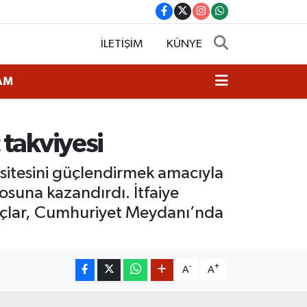
İLETİŞİM
KÜNYE
AM
 takviyesi
asitesini güçlendirmek amacıyla
osuna kazandırdı. İtfaiye
raçlar, Cumhuriyet Meydanı’nda
-
+
A
A