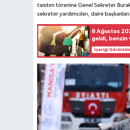
tanıtım törenine Genel Sekreter Bura
sekreter yardımcıları, daire başkanları v
6 Ağustos 202
geldi, benzin
İçeriği Görüntül