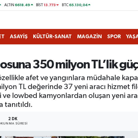
6618.49
13.773
65.130,04
ALTIN
BİST
BTC
ET
ASAYİŞ
KÜLTÜR-SANAT
MAGAZİN
SPOR
YAŞ
losuna 350 milyon TL’lik güç
özellikle afet ve yangınlara müdahale kap
ilyon TL değerinde 37 yeni aracı hizmet fil
leri ve lowbed kamyonlardan oluşan yeni a
tanıtıldı.
2 DK
OKUNMA SÜRESI