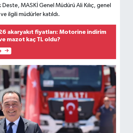
k Deste, MASKİ Genel Müdürü Ali Kılıç, genel
e ilgili müdürler katıldı.
6 akaryakıt fiyatları: Motorine indirim
 ve mazot kaç TL oldu?
e