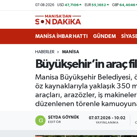
47,7106
55,1652
64,4046
07-08-2026
USD
EUR
GBP
ASAYİŞ
Hava Durumu
MANİSA İHBAR HATTI
GÜNDEM
SİYAS
GÜNDEM
Trafik Durumu
HABERLER
MANİSA
KÜLTÜR-SANAT
Puan Durumu ve Fikstür
Büyükşehir’in araç fi
MAGAZİN
Tüm Manşetler
Manisa Büyükşehir Belediyesi, 
öz kaynaklarıyla yaklaşık 350 m
MANİSA'DA TRAFİK
Son Dakika Haberleri
araçları, arazözler, iş makine
SİYASET
Haber Arşivi
düzenlenen törenle kamuoyuna 
SPOR
ŞEYDA GÖYNÜK
07.07.2026 - 10:02
EDITÖR
YAYINLANMA
YAŞAM