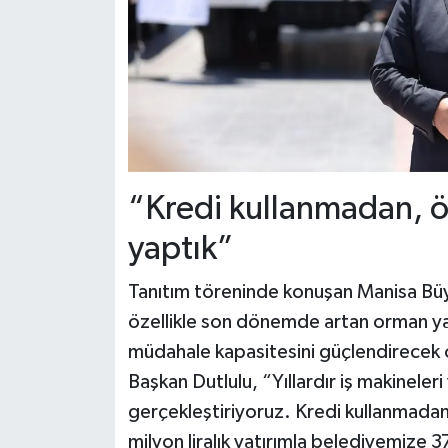
“Kredi kullanmadan, ö
yaptık”
Tanıtım töreninde konuşan Manisa Büy
özellikle son dönemde artan orman yang
müdahale kapasitesini güçlendirecek öne
Başkan Dutlulu, “Yıllardır iş makineleri
gerçekleştiriyoruz. Kredi kullanmada
milyon liralık yatırımla belediyemize 3