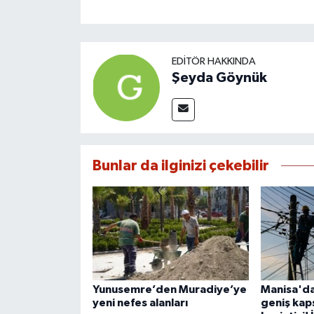
EDITÖR HAKKINDA
Şeyda Göynük
Bunlar da ilginizi çekebilir
Yunusemre’den Muradiye’ye
Manisa'da
yeni nefes alanları
geniş kaps