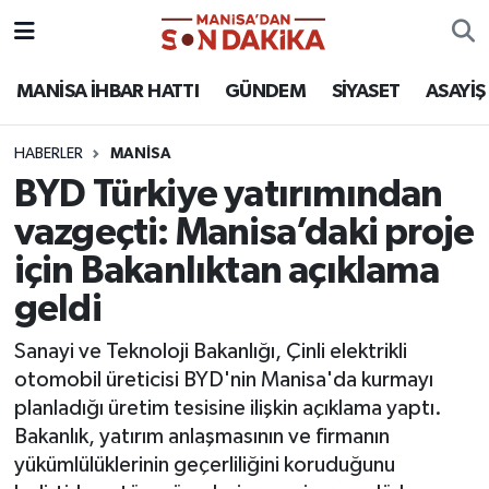
ASAYİŞ
Hava Durumu
MANİSA İHBAR HATTI
GÜNDEM
SİYASET
ASAYİŞ
GÜNDEM
Trafik Durumu
HABERLER
MANİSA
BYD Türkiye yatırımından
KÜLTÜR-SANAT
Puan Durumu ve Fikstür
vazgeçti: Manisa’daki proje
MAGAZİN
Tüm Manşetler
için Bakanlıktan açıklama
geldi
MANİSA'DA TRAFİK
Son Dakika Haberleri
Sanayi ve Teknoloji Bakanlığı, Çinli elektrikli
SİYASET
Haber Arşivi
otomobil üreticisi BYD'nin Manisa'da kurmayı
planladığı üretim tesisine ilişkin açıklama yaptı.
SPOR
Bakanlık, yatırım anlaşmasının ve firmanın
yükümlülüklerinin geçerliliğini koruduğunu
YAŞAM