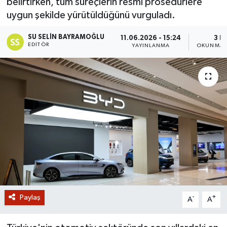
belirtirken, tüm süreçlerin resmi prosedürlere
uygun şekilde yürütüldüğünü vurguladı.
GİZLİLİK SÖZLEŞMESİ
SU SELIN BAYRAMOĞLU
11.06.2026 - 15:24
3 D
İLETİŞİM
EDITÖR
YAYINLANMA
OKUNMA S
Paylaş
-
+
A
A