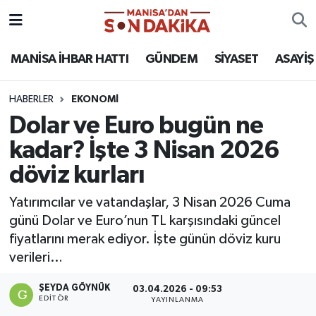
ASAYİŞ
Hava Durumu
MANİSA İHBAR HATTI
GÜNDEM
SİYASET
ASAYİŞ
GÜNDEM
Trafik Durumu
HABERLER
EKONOMİ
Dolar ve Euro bugün ne
KÜLTÜR-SANAT
Puan Durumu ve Fikstür
kadar? İşte 3 Nisan 2026
MAGAZİN
Tüm Manşetler
döviz kurları
MANİSA'DA TRAFİK
Son Dakika Haberleri
Yatırımcılar ve vatandaşlar, 3 Nisan 2026 Cuma
günü Dolar ve Euro’nun TL karşısındaki güncel
SİYASET
Haber Arşivi
fiyatlarını merak ediyor. İşte günün döviz kuru
verileri…
SPOR
ŞEYDA GÖYNÜK
03.04.2026 - 09:53
EDITÖR
YAYINLANMA
YAŞAM