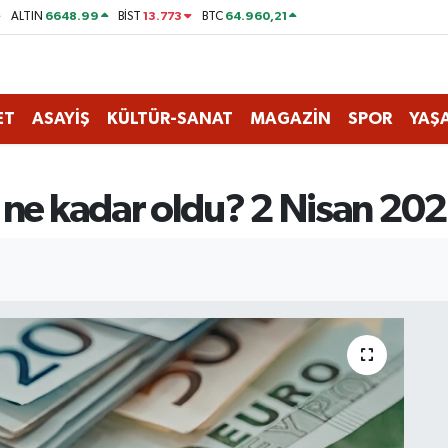
6648.99
13.773
64.960,21
ALTIN
BİST
BTC
ET
ASAYİŞ
KÜLTÜR-SANAT
MAGAZİN
SPOR
YAŞ
 ne kadar oldu? 2 Nisan 202