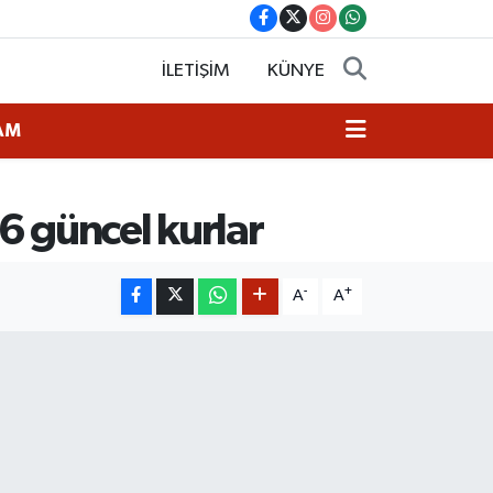
İLETİŞİM
KÜNYE
AM
6 güncel kurlar
-
+
A
A