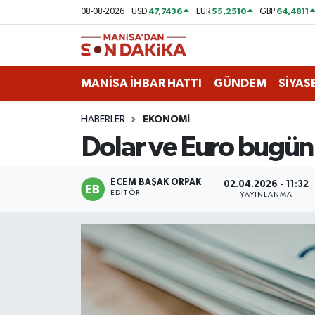
47,7436
55,2510
64,4811
08-08-2026
USD
EUR
GBP
ASAYİŞ
Hava Durumu
MANİSA İHBAR HATTI
GÜNDEM
SİYAS
GÜNDEM
Trafik Durumu
HABERLER
EKONOMİ
KÜLTÜR-SANAT
Puan Durumu ve Fikstür
Dolar ve Euro bugün
MAGAZİN
Tüm Manşetler
ECEM BAŞAK ORPAK
02.04.2026 - 11:32
EDITÖR
MANİSA'DA TRAFİK
Son Dakika Haberleri
YAYINLANMA
SİYASET
Haber Arşivi
SPOR
YAŞAM