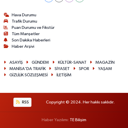
Hava Durumu
Trafik Durumu
Puan Durumu ve Fikstür
Tüm Manşetler
Son Dakika Haberleri
Haber Arşivi
ASAYİŞ
GÜNDEM
KÜLTÜR-SANAT
MAGAZİN
MANİSA'DA TRAFİK
SİYASET
SPOR
YAŞAM
GİZLİLİK SÖZLEŞMESİ
İLETİŞİM
RSS
Copyright © 2024. Her hakkı saklıdır.
Haber Yazılımı:
TE Bilişim