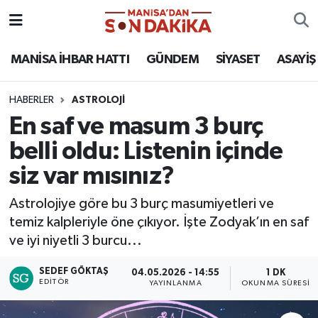
ASAYİŞ
Hava Durumu
MANİSA İHBAR HATTI
GÜNDEM
SİYASET
ASAYİŞ
GÜNDEM
Trafik Durumu
HABERLER
ASTROLOJİ
En saf ve masum 3 burç
KÜLTÜR-SANAT
Puan Durumu ve Fikstür
belli oldu: Listenin içinde
MAGAZİN
Tüm Manşetler
siz var mısınız?
MANİSA'DA TRAFİK
Son Dakika Haberleri
Astrolojiye göre bu 3 burç masumiyetleri ve
temiz kalpleriyle öne çıkıyor. İşte Zodyak’ın en saf
SİYASET
Haber Arşivi
ve iyi niyetli 3 burcu...
SPOR
SEDEF GÖKTAŞ
04.05.2026 - 14:55
1 DK
EDITÖR
YAYINLANMA
OKUNMA SÜRESI
YAŞAM