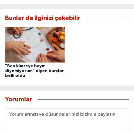
Bunlar da ilginizi çekebilir
"Ben kimseye hayır
diyemiyorum" diyen burçlar
belli oldu
Yorumlar