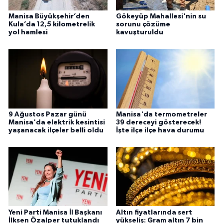
Manisa Büyükşehir’den
Gökeyüp Mahallesi'nin su
Kula’da 12,5 kilometrelik
sorunu çözüme
yol hamlesi
kavuşturuldu
9 Ağustos Pazar günü
Manisa'da termometreler
Manisa'da elektrik kesintisi
39 dereceyi gösterecek!
yaşanacak ilçeler belli oldu
İşte ilçe ilçe hava durumu
Yeni Parti Manisa İl Başkanı
Altın fiyatlarında sert
İlksen Özalper tutuklandı
yükseliş: Gram altın 7 bin