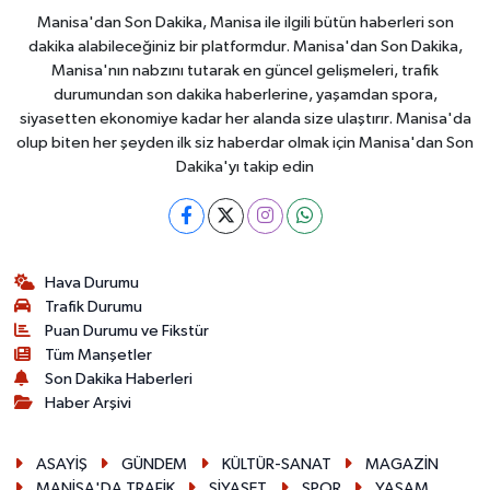
Manisa'dan Son Dakika, Manisa ile ilgili bütün haberleri son
dakika alabileceğiniz bir platformdur. Manisa'dan Son Dakika,
Manisa'nın nabzını tutarak en güncel gelişmeleri, trafik
durumundan son dakika haberlerine, yaşamdan spora,
siyasetten ekonomiye kadar her alanda size ulaştırır. Manisa'da
olup biten her şeyden ilk siz haberdar olmak için Manisa'dan Son
Dakika'yı takip edin
Hava Durumu
Trafik Durumu
Puan Durumu ve Fikstür
Tüm Manşetler
Son Dakika Haberleri
Haber Arşivi
ASAYİŞ
GÜNDEM
KÜLTÜR-SANAT
MAGAZİN
MANİSA'DA TRAFİK
SİYASET
SPOR
YAŞAM