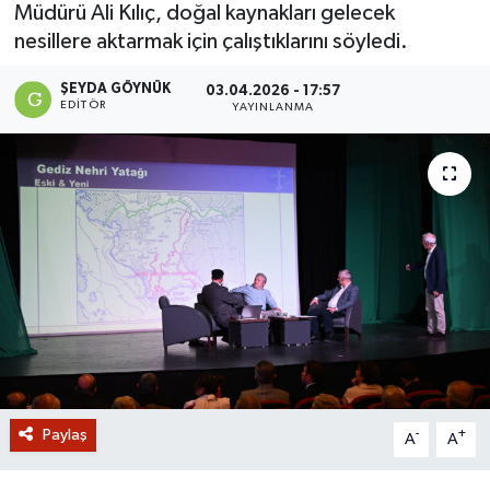
Müdürü Ali Kılıç, doğal kaynakları gelecek
GİZLİLİK SÖZLEŞMESİ
nesillere aktarmak için çalıştıklarını söyledi.
ŞEYDA GÖYNÜK
03.04.2026 - 17:57
İLETİŞİM
EDITÖR
YAYINLANMA
Paylaş
-
+
A
A