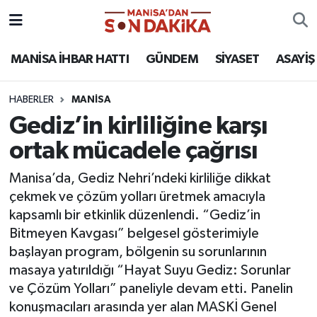
ASAYİŞ
Hava Durumu
MANİSA İHBAR HATTI
GÜNDEM
SİYASET
ASAYİŞ
GÜNDEM
Trafik Durumu
HABERLER
MANİSA
Gediz’in kirliliğine karşı
KÜLTÜR-SANAT
Puan Durumu ve Fikstür
ortak mücadele çağrısı
MAGAZİN
Tüm Manşetler
Manisa’da, Gediz Nehri’ndeki kirliliğe dikkat
çekmek ve çözüm yolları üretmek amacıyla
MANİSA'DA TRAFİK
Son Dakika Haberleri
kapsamlı bir etkinlik düzenlendi. “Gediz’in
Bitmeyen Kavgası” belgesel gösterimiyle
SİYASET
Haber Arşivi
başlayan program, bölgenin su sorunlarının
masaya yatırıldığı “Hayat Suyu Gediz: Sorunlar
SPOR
ve Çözüm Yolları” paneliyle devam etti. Panelin
konuşmacıları arasında yer alan MASKİ Genel
YAŞAM