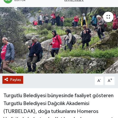
EDITÖR
YAYINLANMA
GİZLİLİK SÖZLEŞMESİ
İLETİŞİM
Paylaş
-
+
A
A
Turgutlu Belediyesi bünyesinde faaliyet gösteren
Turgutlu Belediyesi Dağcılık Akademisi
(TURBELDAK), doğa tutkunlarını Homeros