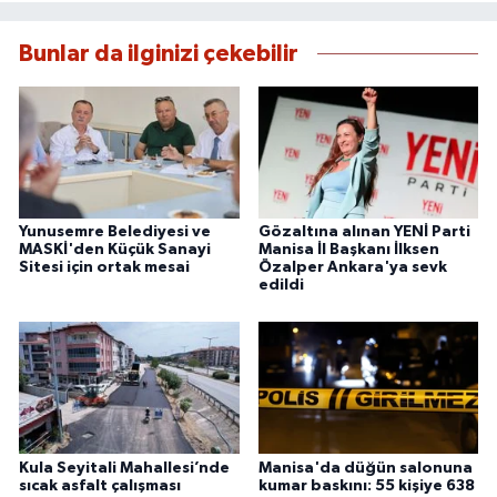
Bunlar da ilginizi çekebilir
Yunusemre Belediyesi ve
Gözaltına alınan YENİ Parti
MASKİ'den Küçük Sanayi
Manisa İl Başkanı İlksen
Sitesi için ortak mesai
Özalper Ankara'ya sevk
edildi
Kula Seyitali Mahallesi’nde
Manisa'da düğün salonuna
sıcak asfalt çalışması
kumar baskını: 55 kişiye 638