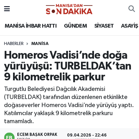
ASAYİŞ
Hava Durumu
MANİSA İHBAR HATTI
GÜNDEM
SİYASET
ASAYİŞ
GÜNDEM
Trafik Durumu
HABERLER
MANİSA
Homeros Vadisi’nde doğa
KÜLTÜR-SANAT
Puan Durumu ve Fikstür
yürüyüşü: TURBELDAK’tan
MAGAZİN
Tüm Manşetler
9 kilometrelik parkur
MANİSA'DA TRAFİK
Son Dakika Haberleri
Turgutlu Belediyesi Dağcılık Akademisi
(TURBELDAK) tarafından düzenlenen etkinlikte
SİYASET
Haber Arşivi
doğaseverler Homeros Vadisi’nde yürüyüş yaptı.
Katılımcılar yaklaşık 9 kilometrelik parkuru
SPOR
tamamladı.
YAŞAM
ECEM BAŞAK ORPAK
09.04.2026 - 22:46