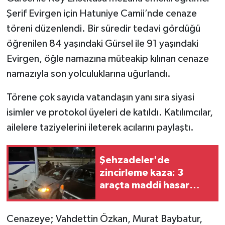
Şerif Evirgen için Hatuniye Camii’nde cenaze
töreni düzenlendi. Bir süredir tedavi gördüğü
öğrenilen 84 yaşındaki Gürsel ile 91 yaşındaki
Evirgen, öğle namazına müteakip kılınan cenaze
namazıyla son yolculuklarına uğurlandı.
Törene çok sayıda vatandaşın yanı sıra siyasi
isimler ve protokol üyeleri de katıldı. Katılımcılar,
ailelere taziyelerini ileterek acılarını paylaştı.
Şehzadeler'de
zincirleme kaza: 3
araçta maddi hasar
oluştu
Cenazeye; Vahdettin Özkan, Murat Baybatur,