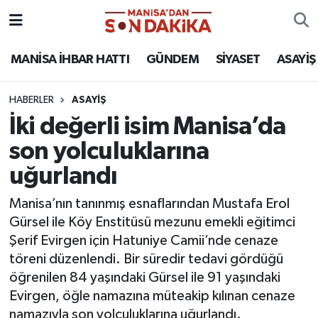
ASAYİŞ
Hava Durumu
MANİSA İHBAR HATTI
GÜNDEM
SİYASET
ASAYİŞ
GÜNDEM
Trafik Durumu
HABERLER
ASAYİŞ
İki değerli isim Manisa’da
KÜLTÜR-SANAT
Puan Durumu ve Fikstür
son yolculuklarına
MAGAZİN
Tüm Manşetler
uğurlandı
MANİSA'DA TRAFİK
Son Dakika Haberleri
Manisa’nın tanınmış esnaflarından Mustafa Erol
Gürsel ile Köy Enstitüsü mezunu emekli eğitimci
SİYASET
Haber Arşivi
Şerif Evirgen için Hatuniye Camii’nde cenaze
töreni düzenlendi. Bir süredir tedavi gördüğü
SPOR
öğrenilen 84 yaşındaki Gürsel ile 91 yaşındaki
Evirgen, öğle namazına müteakip kılınan cenaze
YAŞAM
namazıyla son yolculuklarına uğurlandı.