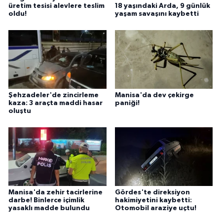
üretim tesisi alevlere teslim
18 yaşındaki Arda, 9 günlük
oldu!
yaşam savaşını kaybetti
Şehzadeler'de zincirleme
Manisa'da dev çekirge
kaza: 3 araçta maddi hasar
paniği!
oluştu
Manisa'da zehir tacirlerine
Gördes'te direksiyon
darbe! Binlerce içimlik
hakimiyetini kaybetti:
yasaklı madde bulundu
Otomobil araziye uçtu!