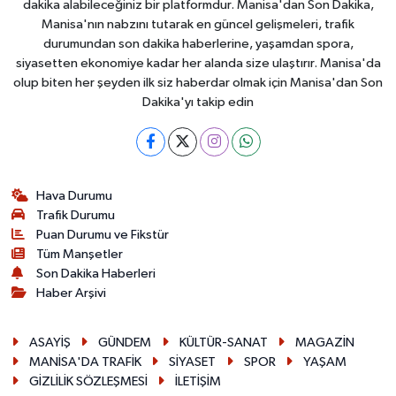
dakika alabileceğiniz bir platformdur. Manisa'dan Son Dakika,
Manisa'nın nabzını tutarak en güncel gelişmeleri, trafik
durumundan son dakika haberlerine, yaşamdan spora,
siyasetten ekonomiye kadar her alanda size ulaştırır. Manisa'da
olup biten her şeyden ilk siz haberdar olmak için Manisa'dan Son
Dakika'yı takip edin
Hava Durumu
Trafik Durumu
Puan Durumu ve Fikstür
Tüm Manşetler
Son Dakika Haberleri
Haber Arşivi
ASAYİŞ
GÜNDEM
KÜLTÜR-SANAT
MAGAZİN
MANİSA'DA TRAFİK
SİYASET
SPOR
YAŞAM
GİZLİLİK SÖZLEŞMESİ
İLETİŞİM