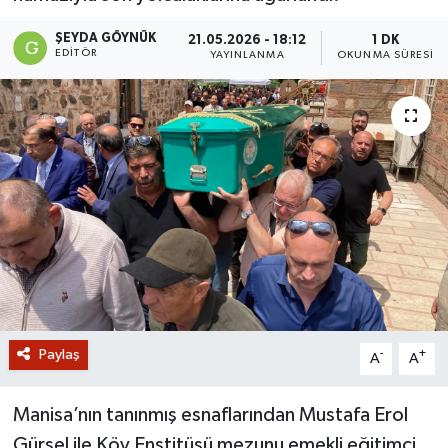
GİZLİLİK SÖZLEŞMESİ
ŞEYDA GÖYNÜK
21.05.2026 - 18:12
1 DK
EDITÖR
YAYINLANMA
OKUNMA SÜRESI
İLETİŞİM
Paylaş
-
+
A
A
Manisa’nın tanınmış esnaflarından Mustafa Erol
Gürsel ile Köy Enstitüsü mezunu emekli eğitimci