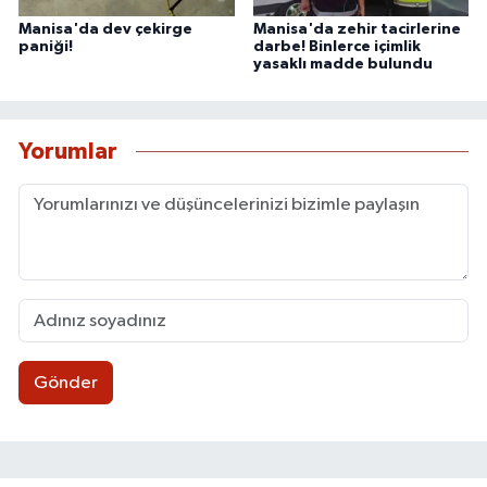
Manisa'da dev çekirge
Manisa'da zehir tacirlerine
paniği!
darbe! Binlerce içimlik
yasaklı madde bulundu
Yorumlar
Gönder