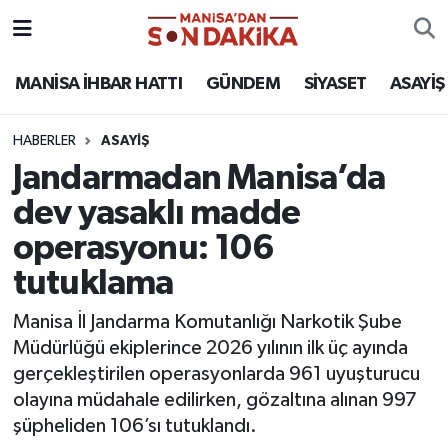
ASAYİŞ
Hava Durumu
MANİSA İHBAR HATTI
GÜNDEM
SİYASET
ASAYİŞ
GÜNDEM
Trafik Durumu
HABERLER
ASAYİŞ
Jandarmadan Manisa’da
KÜLTÜR-SANAT
Puan Durumu ve Fikstür
dev yasaklı madde
MAGAZİN
Tüm Manşetler
operasyonu: 106
tutuklama
MANİSA'DA TRAFİK
Son Dakika Haberleri
Manisa İl Jandarma Komutanlığı Narkotik Şube
SİYASET
Haber Arşivi
Müdürlüğü ekiplerince 2026 yılının ilk üç ayında
gerçekleştirilen operasyonlarda 961 uyuşturucu
SPOR
olayına müdahale edilirken, gözaltına alınan 997
şüpheliden 106’sı tutuklandı.
YAŞAM