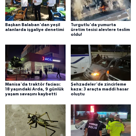
Başkan Balaban'dan yeşil
Turgutlu'da yumurta
alanlarda işgaliye denetimi
üretim tesisi alevlere teslim
oldu!
Manisa'da traktör faciası:
Şehzadeler'de zincirleme
18 yaşındaki Arda, 9 günlük
kaza: 3 araçta maddi hasar
yaşam savaşını kaybetti
oluştu