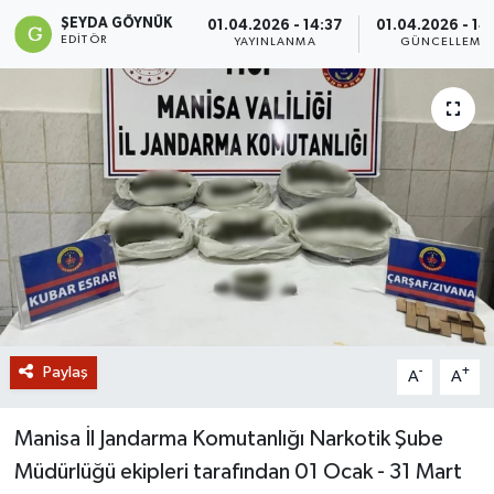
ŞEYDA GÖYNÜK
01.04.2026 - 14:37
01.04.2026 - 14
GİZLİLİK SÖZLEŞMESİ
EDITÖR
YAYINLANMA
GÜNCELLEME
İLETİŞİM
Paylaş
-
+
A
A
Manisa İl Jandarma Komutanlığı Narkotik Şube
Müdürlüğü ekipleri tarafından 01 Ocak - 31 Mart