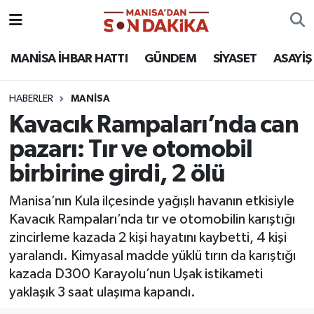
ASAYİŞ
Hava Durumu
MANİSA İHBAR HATTI
GÜNDEM
SİYASET
ASAYİŞ
GÜNDEM
Trafik Durumu
HABERLER
MANİSA
Kavacık Rampaları’nda can
KÜLTÜR-SANAT
Puan Durumu ve Fikstür
pazarı: Tır ve otomobil
MAGAZİN
Tüm Manşetler
birbirine girdi, 2 ölü
MANİSA'DA TRAFİK
Son Dakika Haberleri
Manisa’nın Kula ilçesinde yağışlı havanın etkisiyle
Kavacık Rampaları’nda tır ve otomobilin karıştığı
SİYASET
Haber Arşivi
zincirleme kazada 2 kişi hayatını kaybetti, 4 kişi
yaralandı. Kimyasal madde yüklü tırın da karıştığı
SPOR
kazada D300 Karayolu’nun Uşak istikameti
yaklaşık 3 saat ulaşıma kapandı.
YAŞAM