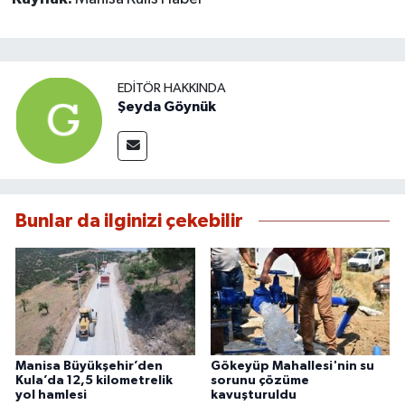
EDITÖR HAKKINDA
Şeyda Göynük
Bunlar da ilginizi çekebilir
Manisa Büyükşehir’den
Gökeyüp Mahallesi'nin su
Kula’da 12,5 kilometrelik
sorunu çözüme
yol hamlesi
kavuşturuldu