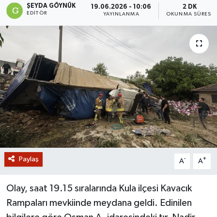
ŞEYDA GÖYNÜK
19.06.2026 - 10:06
2 DK
EDITÖR
YAYINLANMA
OKUNMA SÜRESI
GİZLİLİK SÖZLEŞMESİ
İLETİŞİM
Paylaş
-
+
A
A
Olay, saat 19.15 sıralarında Kula ilçesi Kavacık
Rampaları mevkiinde meydana geldi. Edinilen