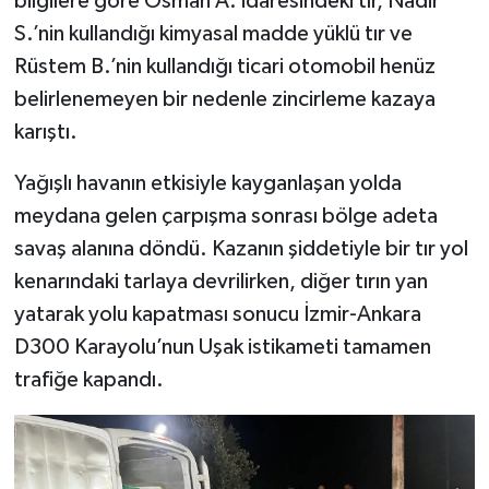
bilgilere göre Osman A. idaresindeki tır, Nadir
S.’nin kullandığı kimyasal madde yüklü tır ve
Rüstem B.’nin kullandığı ticari otomobil henüz
belirlenemeyen bir nedenle zincirleme kazaya
karıştı.
Yağışlı havanın etkisiyle kayganlaşan yolda
meydana gelen çarpışma sonrası bölge adeta
savaş alanına döndü. Kazanın şiddetiyle bir tır yol
kenarındaki tarlaya devrilirken, diğer tırın yan
yatarak yolu kapatması sonucu İzmir-Ankara
D300 Karayolu’nun Uşak istikameti tamamen
trafiğe kapandı.