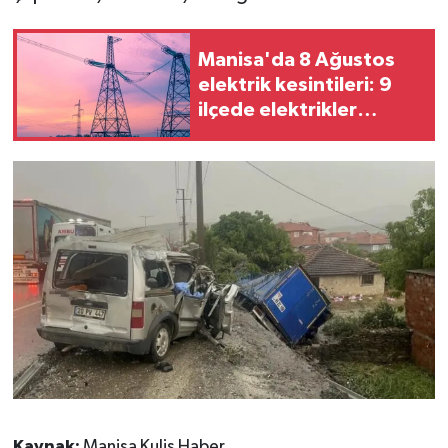
Manisa'da 8 Ağustos
elektrik kesintileri: 9
ilçede elektrikler
kesilecek
Kaynak:
Manisa Kulis Haber