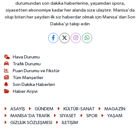
durumundan son dakika haberlerine, yaşamdan spora,
siyasetten ekonomiye kadar her alanda size ulaştırır. Manisa'da
olup biten her şeyden ilk siz haberdar olmak için Manisa'dan Son
Dakika'yı takip edin
Hava Durumu
Trafik Durumu
Puan Durumu ve Fikstür
Tüm Manşetler
Son Dakika Haberleri
Haber Arşivi
ASAYİŞ
GÜNDEM
KÜLTÜR-SANAT
MAGAZİN
MANİSA'DA TRAFİK
SİYASET
SPOR
YAŞAM
GİZLİLİK SÖZLEŞMESİ
İLETİŞİM