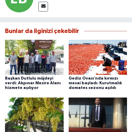
Bunlar da ilginizi çekebilir
Başkan Dutlulu müjdeyi
Gediz Ovası’nda kırmızı
verdi: Akpınar Mesire Alanı
mesai başladı: Kurutmalık
hizmete açılıyor
domates sezonu açıldı