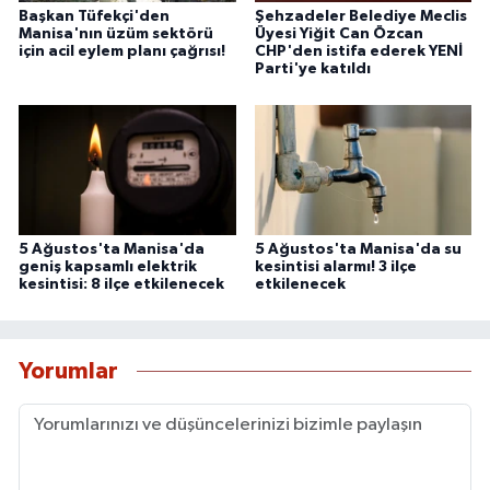
Başkan Tüfekçi'den
Şehzadeler Belediye Meclis
Manisa'nın üzüm sektörü
Üyesi Yiğit Can Özcan
için acil eylem planı çağrısı!
CHP'den istifa ederek YENİ
Parti'ye katıldı
5 Ağustos'ta Manisa'da
5 Ağustos'ta Manisa'da su
geniş kapsamlı elektrik
kesintisi alarmı! 3 ilçe
kesintisi: 8 ilçe etkilenecek
etkilenecek
Yorumlar