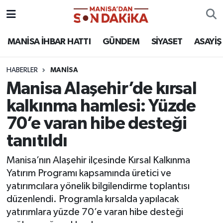
ASAYİŞ
Hava Durumu
MANİSA İHBAR HATTI
GÜNDEM
SİYASET
ASAYİŞ
GÜNDEM
Trafik Durumu
HABERLER
MANİSA
Manisa Alaşehir’de kırsal
KÜLTÜR-SANAT
Puan Durumu ve Fikstür
kalkınma hamlesi: Yüzde
MAGAZİN
Tüm Manşetler
70’e varan hibe desteği
tanıtıldı
MANİSA'DA TRAFİK
Son Dakika Haberleri
Manisa’nın Alaşehir ilçesinde Kırsal Kalkınma
SİYASET
Haber Arşivi
Yatırım Programı kapsamında üretici ve
yatırımcılara yönelik bilgilendirme toplantısı
SPOR
düzenlendi. Programla kırsalda yapılacak
yatırımlara yüzde 70’e varan hibe desteği
YAŞAM