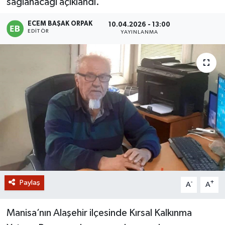
sağlanacağı açıklandı.
GİZLİLİK SÖZLEŞMESİ
ECEM BAŞAK ORPAK
10.04.2026 - 13:00
EDITÖR
YAYINLANMA
İLETİŞİM
Paylaş
-
+
A
A
Manisa’nın Alaşehir ilçesinde Kırsal Kalkınma