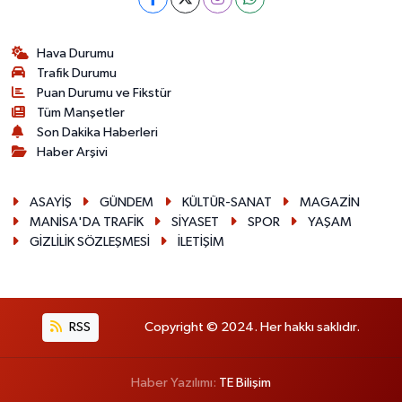
Hava Durumu
Trafik Durumu
Puan Durumu ve Fikstür
Tüm Manşetler
Son Dakika Haberleri
Haber Arşivi
ASAYİŞ
GÜNDEM
KÜLTÜR-SANAT
MAGAZİN
MANİSA'DA TRAFİK
SİYASET
SPOR
YAŞAM
GİZLİLİK SÖZLEŞMESİ
İLETİŞİM
RSS
Copyright © 2024. Her hakkı saklıdır.
Haber Yazılımı:
TE Bilişim