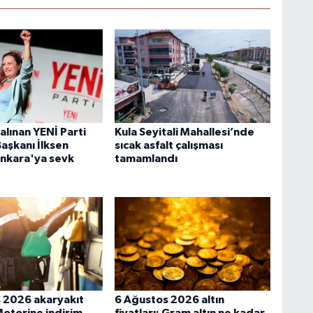
alınan YENİ Parti
Kula Seyitali Mahallesi’nde
Başkanı İlksen
sıcak asfalt çalışması
nkara'ya sevk
tamamlandı
 2026 akaryakıt
6 Ağustos 2026 altın
 Motorine indirim
fiyatları: Gram altın ne kadar