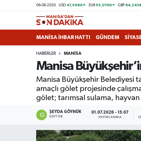
47,5986
55,0700
64,243
06-08-2026
USD
EUR
GBP
ASAYİŞ
Hava Durumu
MANİSA İHBAR HATTI
GÜNDEM
SİYAS
GÜNDEM
Trafik Durumu
HABERLER
MANİSA
KÜLTÜR-SANAT
Puan Durumu ve Fikstür
Manisa Büyükşehir’in
MAGAZİN
Tüm Manşetler
Manisa Büyükşehir Belediyesi t
amaçlı gölet projesinde çalış
MANİSA'DA TRAFİK
Son Dakika Haberleri
gölet; tarımsal sulama, hayvan 
SİYASET
Haber Arşivi
ŞEYDA GÖYNÜK
01.07.2026 - 15:07
EDITÖR
YAYINLANMA
O
SPOR
YAŞAM