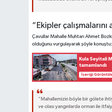
“Ekipler çalışmalarını 
Çavullar Mahalle Muhtarı Ahmet Bozkurt
olduğunu vurgulayarak şöyle konuştu
Kula Seyitali 
tamamlandı
İçeriği Görüntül
“Mahallemizin böyle bir gölete iht
ve olası yangınlarda orman ile itfa