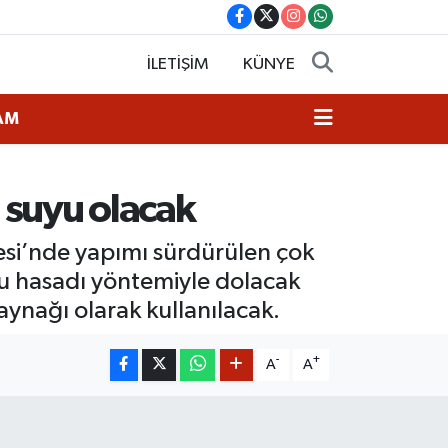
İLETİŞİM
KÜNYE
AM
n suyu olacak
esi’nde yapımı sürdürülen çok
u hasadı yöntemiyle dolacak
aynağı olarak kullanılacak.
-
+
A
A