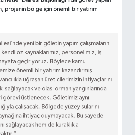
izmetler Dairesi Başkanlığı’nda görev yapan
, projenin bölge için önemli bir yatırım
lesi’nde yeni bir göletin yapım çalışmalarını
endi öz kaynaklarımız, personelimiz, iş
 hayata geçiriyoruz. Böylece kamu
lgemize önemli bir yatırım kazandırmış
ncılıkla uğraşan üreticilerimizin ihtiyaçlarını
kı sağlayacak ve olası orman yangınlarında
vi görevi üstlenecek. Göletimiz aynı
ıyla çalışacak. Bölgede yüzey sularını
 kaynağına ihtiyaç duymayacak. Bu sayede
ını sağlayacak hem de kuraklıkla
aktır.”