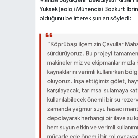
Manisa Büyükşehir Belediyesi Kırsal H
Yüksek Jeoloji Mühendisi Bozkurt İbrim
olduğunu belirterek şunları söyledi:
“Köprübaşı ilçemizin Çavullar Mahal
sürdürüyoruz. Bu projeyi tamamen k
makinelerimiz ve ekipmanlarımızla
kaynaklarını verimli kullanırken bö
oluyoruz. İnşa ettiğimiz gölet, hayva
karşılayacak, tarımsal sulamaya kat
kullanılabilecek önemli bir su rezer
zamanda yağmur suyu hasadı mantığ
depolayarak herhangi bir ilave su
hem suyun etkin ve verimli kullanım
mücadelede önemli bir rol oynayac