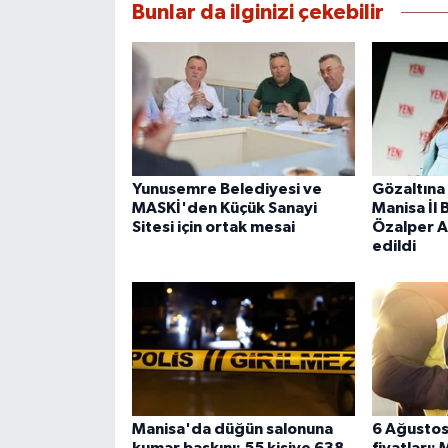
Bunlar da ilginizi çekebilir
Yunusemre Belediyesi ve
Gözaltına 
MASKİ'den Küçük Sanayi
Manisa İl 
Sitesi için ortak mesai
Özalper A
edildi
Manisa'da düğün salonuna
6 Ağustos
kumar baskını: 55 kişiye 638
fiyatları: