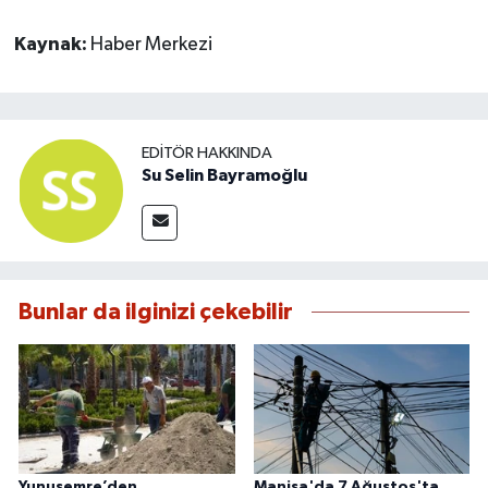
Kaynak:
Haber Merkezi
EDITÖR HAKKINDA
Su Selin Bayramoğlu
Bunlar da ilginizi çekebilir
Yunusemre’den
Manisa'da 7 Ağustos'ta