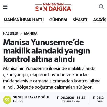
ASAYİŞ
Hava Durumu
MANİSA İHBAR HATTI
GÜNDEM
SİYASET
ASAYİŞ
GÜNDEM
Trafik Durumu
HABERLER
MANİSA
Manisa Yunusemre’de
KÜLTÜR-SANAT
Puan Durumu ve Fikstür
makilik alandaki yangın
MAGAZİN
Tüm Manşetler
kontrol altına alındı
MANİSA'DA TRAFİK
Son Dakika Haberleri
Manisa’nın Yunusemre ilçesinde makilik alanda
çıkan yangın, ekiplerin havadan ve karadan
SİYASET
Haber Arşivi
müdahalesiyle ormana sıçramadan kontrol altına
alındı. Bölgede soğutma çalışmaları sürüyor.
SPOR
SU SELIN BAYRAMOĞLU
11.06.2026 - 16:52
11.06.202
EDITÖR
YAYINLANMA
GÜNCE
YAŞAM