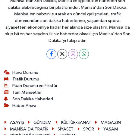
Manisa'dan Son Dakika, Manisa ile ilgili bütün haberleri son
dakika alabileceğiniz bir platformdur. Manisa'dan Son Dakika,
Manisa'nın nabzını tutarak en güncel gelişmeleri, trafik
durumundan son dakika haberlerine, yaşamdan spora,
siyasetten ekonomiye kadar her alanda size ulaştırır. Manisa'da
olup biten her şeyden ilk siz haberdar olmak için Manisa'dan Son
Dakika'yı takip edin
Hava Durumu
Trafik Durumu
Puan Durumu ve Fikstür
Tüm Manşetler
Son Dakika Haberleri
Haber Arşivi
ASAYİŞ
GÜNDEM
KÜLTÜR-SANAT
MAGAZİN
MANİSA'DA TRAFİK
SİYASET
SPOR
YAŞAM