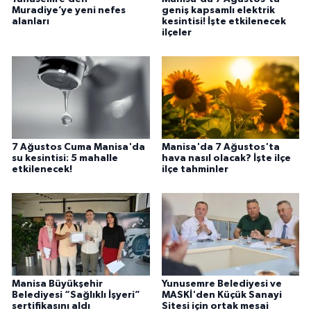
Muradiye’ye yeni nefes
geniş kapsamlı elektrik
alanları
kesintisi! İşte etkilenecek
ilçeler
7 Ağustos Cuma Manisa'da
Manisa'da 7 Ağustos'ta
su kesintisi: 5 mahalle
hava nasıl olacak? İşte ilçe
etkilenecek!
ilçe tahminler
Manisa Büyükşehir
Yunusemre Belediyesi ve
Belediyesi “Sağlıklı İşyeri”
MASKİ'den Küçük Sanayi
sertifikasını aldı
Sitesi için ortak mesai