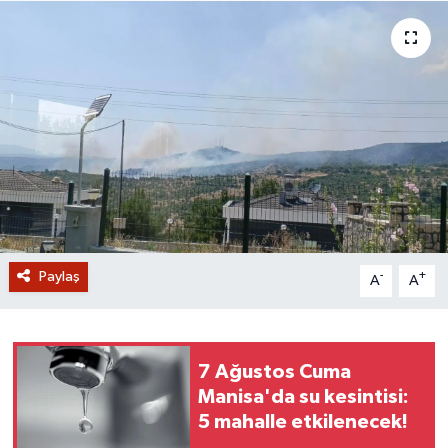
GİZLİLİK SÖZLEŞMESİ
İLETİŞİM
Paylaş
-
+
A
A
7 Ağustos Cuma
Manisa'da su kesintisi:
5 mahalle etkilenecek!