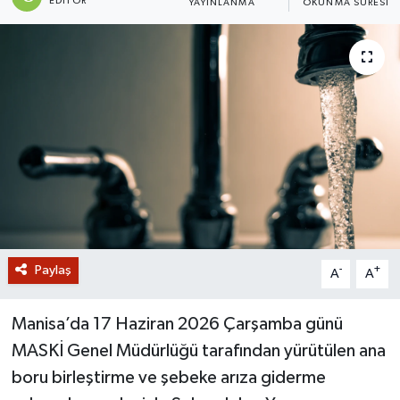
EDITÖR
YAYINLANMA
OKUNMA SÜRESI
GİZLİLİK SÖZLEŞMESİ
İLETİŞİM
Paylaş
-
+
A
A
Manisa’da 17 Haziran 2026 Çarşamba günü
MASKİ Genel Müdürlüğü tarafından yürütülen ana
boru birleştirme ve şebeke arıza giderme