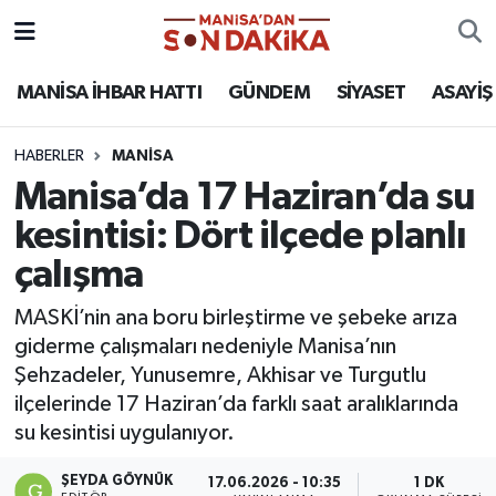
ASAYİŞ
Hava Durumu
MANİSA İHBAR HATTI
GÜNDEM
SİYASET
ASAYİŞ
GÜNDEM
Trafik Durumu
HABERLER
MANİSA
Manisa’da 17 Haziran’da su
KÜLTÜR-SANAT
Puan Durumu ve Fikstür
kesintisi: Dört ilçede planlı
MAGAZİN
Tüm Manşetler
çalışma
MANİSA'DA TRAFİK
Son Dakika Haberleri
MASKİ’nin ana boru birleştirme ve şebeke arıza
giderme çalışmaları nedeniyle Manisa’nın
SİYASET
Haber Arşivi
Şehzadeler, Yunusemre, Akhisar ve Turgutlu
ilçelerinde 17 Haziran’da farklı saat aralıklarında
SPOR
su kesintisi uygulanıyor.
YAŞAM
ŞEYDA GÖYNÜK
17.06.2026 - 10:35
1 DK