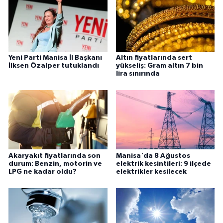
Yeni Parti Manisa İl Başkanı
Altın fiyatlarında sert
İlksen Özalper tutuklandı
yükseliş: Gram altın 7 bin
lira sınırında
Akaryakıt fiyatlarında son
Manisa'da 8 Ağustos
durum: Benzin, motorin ve
elektrik kesintileri: 9 ilçede
LPG ne kadar oldu?
elektrikler kesilecek