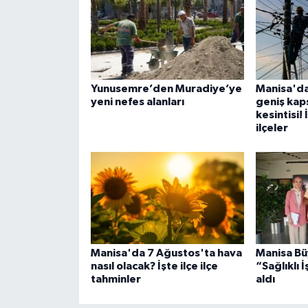
Yunusemre’den Muradiye’ye
Manisa'da
yeni nefes alanları
geniş kaps
kesintisi!
ilçeler
Manisa'da 7 Ağustos'ta hava
Manisa Bü
nasıl olacak? İşte ilçe ilçe
“Sağlıklı İ
tahminler
aldı