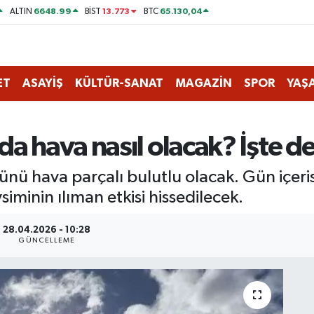
6648.99
13.773
65.130,04
ALTIN
BİST
BTC
ET
ASAYİŞ
KÜLTÜR-SANAT
MAGAZİN
SPOR
YAŞ
a hava nasıl olacak? İşte de
nü hava parçalı bulutlu olacak. Gün içerisi
iminin ılıman etkisi hissedilecek.
28.04.2026 - 10:28
GÜNCELLEME