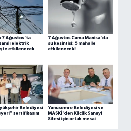
 7 Ağustos'ta
7 Ağustos Cuma Manisa'da
amlı elektrik
su kesintisi: 5 mahalle
 İşte etkilenecek
etkilenecek!
yükşehir Belediyesi
Yunusemre Belediyesi ve
şyeri” sertifikasını
MASKİ'den Küçük Sanayi
Sitesi için ortak mesai