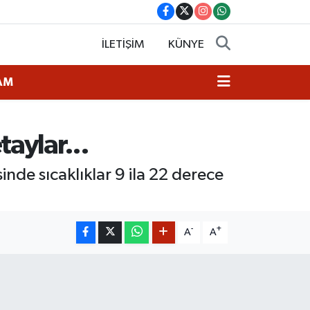
İLETİŞİM
KÜNYE
AM
taylar...
nde sıcaklıklar 9 ila 22 derece
-
+
A
A