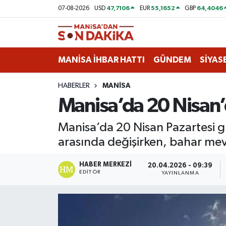
47,7106
55,1652
64,4046
07-08-2026
USD
EUR
GBP
ASAYİŞ
Hava Durumu
MANİSA İHBAR HATTI
GÜNDEM
SİYAS
GÜNDEM
Trafik Durumu
HABERLER
MANİSA
KÜLTÜR-SANAT
Puan Durumu ve Fikstür
Manisa’da 20 Nisan’d
MAGAZİN
Tüm Manşetler
Manisa’da 20 Nisan Pazartesi gü
arasında değişirken, bahar mevs
MANİSA'DA TRAFİK
Son Dakika Haberleri
HABER MERKEZI
SİYASET
Haber Arşivi
20.04.2026 - 09:39
EDITÖR
YAYINLANMA
SPOR
YAŞAM