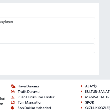
Hava Durumu
ASAYİŞ
Trafik Durumu
KÜLTÜR-SANAT
Puan Durumu ve Fikstür
MANİSA'DA TR
leri
Tüm Manşetler
SPOR
an
Son Dakika Haberleri
GİZLİLİK SÖZLE