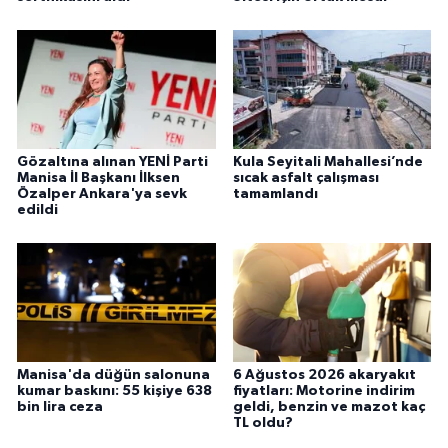
Gözaltına alınan YENİ Parti
Kula Seyitali Mahallesi’nde
Manisa İl Başkanı İlksen
sıcak asfalt çalışması
Özalper Ankara'ya sevk
tamamlandı
edildi
Manisa'da düğün salonuna
6 Ağustos 2026 akaryakıt
kumar baskını: 55 kişiye 638
fiyatları: Motorine indirim
bin lira ceza
geldi, benzin ve mazot kaç
TL oldu?