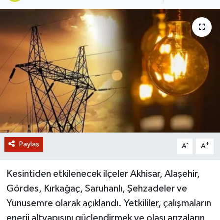
GİZLİLİK SÖZLEŞMESİ
İLETİŞİM
Paylaş
-
+
A
A
Kesintiden etkilenecek ilçeler Akhisar, Alaşehir,
Gördes, Kırkağaç, Saruhanlı, Şehzadeler ve
Yunusemre olarak açıklandı. Yetkililer, çalışmaların
enerji altyapısını güçlendirmek ve olası arızaların