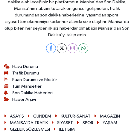
dakika alabileceğiniz bir platformdur. Manisa'dan Son Dakika,
Manisa'nın nabzını tutarak en güncel gelişmeleri, trafik
durumundan son dakika haberlerine, yaşamdan spora,
siyasetten ekonomiye kadar her alanda size ulaştırır. Manisa'da
olup biten her şeyden ilk siz haberdar olmak için Manisa'dan Son
Dakika'yı takip edin
Hava Durumu
Trafik Durumu
Puan Durumu ve Fikstür
Tüm Manşetler
Son Dakika Haberleri
Haber Arşivi
ASAYİŞ
GÜNDEM
KÜLTÜR-SANAT
MAGAZİN
MANİSA'DA TRAFİK
SİYASET
SPOR
YAŞAM
GİZLİLİK SÖZLEŞMESİ
İLETİŞİM