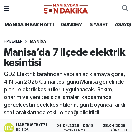
ASAYİŞ
Hava Durumu
MANİSA İHBAR HATTI
GÜNDEM
SİYASET
ASAYİŞ
GÜNDEM
Trafik Durumu
HABERLER
MANİSA
Manisa’da 7 ilçede elektrik
KÜLTÜR-SANAT
Puan Durumu ve Fikstür
kesintisi
MAGAZİN
Tüm Manşetler
GDZ Elektrik tarafından yapılan açıklamaya göre,
4 Nisan 2026 Cumartesi günü Manisa genelinde
MANİSA'DA TRAFİK
Son Dakika Haberleri
planlı elektrik kesintileri uygulanacak. Bakım,
onarım ve yeni tesis çalışmaları kapsamında
SİYASET
Haber Arşivi
gerçekleştirilecek kesintilerin, gün boyunca farklı
saat aralıklarında etkili olacağı bildirildi.
SPOR
HABER MERKEZI
04.04.2026 - 09:18
28.04.2026 - 1
YAŞAM
EDITÖR
YAYINLANMA
GÜNCELLEM