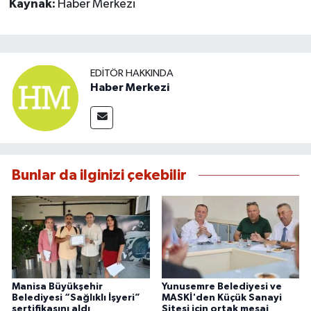
Kaynak:
Haber Merkezi
EDITÖR HAKKINDA
Haber Merkezi
Bunlar da ilginizi çekebilir
Manisa Büyükşehir
Yunusemre Belediyesi ve
Belediyesi “Sağlıklı İşyeri”
MASKİ'den Küçük Sanayi
sertifikasını aldı
Sitesi için ortak mesai