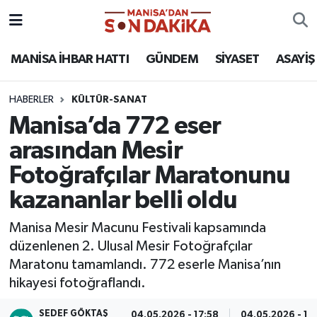
ASAYİŞ
Hava Durumu
MANİSA İHBAR HATTI
GÜNDEM
SİYASET
ASAYİŞ
GÜNDEM
Trafik Durumu
HABERLER
KÜLTÜR-SANAT
Manisa’da 772 eser
KÜLTÜR-SANAT
Puan Durumu ve Fikstür
arasından Mesir
MAGAZİN
Tüm Manşetler
Fotoğrafçılar Maratonunu
kazananlar belli oldu
MANİSA'DA TRAFİK
Son Dakika Haberleri
Manisa Mesir Macunu Festivali kapsamında
SİYASET
Haber Arşivi
düzenlenen 2. Ulusal Mesir Fotoğrafçılar
Maratonu tamamlandı. 772 eserle Manisa’nın
SPOR
hikayesi fotoğraflandı.
YAŞAM
SEDEF GÖKTAŞ
04.05.2026 - 17:58
04.05.2026 - 18