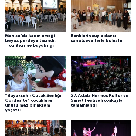
Manisa'da kadın emeği
Renklerin suyla dansı
beyaz perdeye taşındı:
sanatseverlerle buluştu
'Toz Bezi'ne büyük ilgi
“Büyükşehir Çocuk Şenliği
27. Adala Hermos Kültür ve
Gördes’te” çocuklara
Sanat Festivali coşkuyla
unutulmaz bir akşam
tamamlandı
yaşattı