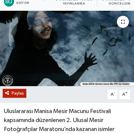
EDITÖR
YAYINLANMA
GÜNCELLEME
GİZLİLİK SÖZLEŞMESİ
İLETİŞİM
Paylaş
-
+
A
A
Uluslararası Manisa Mesir Macunu Festivali
kapsamında düzenlenen 2. Ulusal Mesir
Fotoğrafçılar Maratonu’nda kazanan isimler