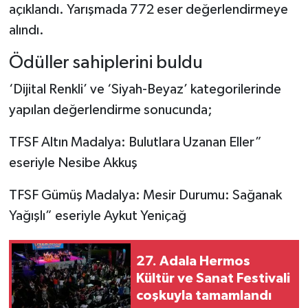
açıklandı. Yarışmada 772 eser değerlendirmeye
alındı.
Ödüller sahiplerini buldu
‘Dijital Renkli’ ve ‘Siyah-Beyaz’ kategorilerinde
yapılan değerlendirme sonucunda;
TFSF Altın Madalya: Bulutlara Uzanan Eller”
eseriyle Nesibe Akkuş
TFSF Gümüş Madalya: Mesir Durumu: Sağanak
Yağışlı” eseriyle Aykut Yeniçağ
27. Adala Hermos
Kültür ve Sanat Festivali
coşkuyla tamamlandı