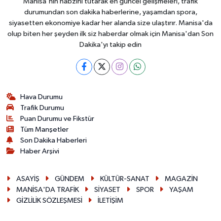
Manisa'nın nabzını tutarak en güncel gelişmeleri, trafik
durumundan son dakika haberlerine, yaşamdan spora,
siyasetten ekonomiye kadar her alanda size ulaştırır. Manisa'da
olup biten her şeyden ilk siz haberdar olmak için Manisa'dan Son
Dakika'yı takip edin
Hava Durumu
Trafik Durumu
Puan Durumu ve Fikstür
Tüm Manşetler
Son Dakika Haberleri
Haber Arşivi
ASAYİŞ
GÜNDEM
KÜLTÜR-SANAT
MAGAZİN
MANİSA'DA TRAFİK
SİYASET
SPOR
YAŞAM
GİZLİLİK SÖZLEŞMESİ
İLETİŞİM