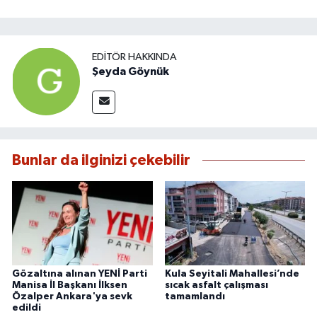
EDITÖR HAKKINDA
Şeyda Göynük
Bunlar da ilginizi çekebilir
Gözaltına alınan YENİ Parti
Kula Seyitali Mahallesi’nde
Manisa İl Başkanı İlksen
sıcak asfalt çalışması
Özalper Ankara'ya sevk
tamamlandı
edildi