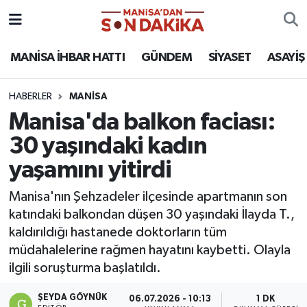
ASAYİŞ
Hava Durumu
MANİSA İHBAR HATTI
GÜNDEM
SİYASET
ASAYİŞ
GÜNDEM
Trafik Durumu
HABERLER
MANİSA
Manisa'da balkon faciası:
KÜLTÜR-SANAT
Puan Durumu ve Fikstür
30 yaşındaki kadın
MAGAZİN
Tüm Manşetler
yaşamını yitirdi
MANİSA'DA TRAFİK
Son Dakika Haberleri
Manisa'nın Şehzadeler ilçesinde apartmanın son
katındaki balkondan düşen 30 yaşındaki İlayda T.,
SİYASET
Haber Arşivi
kaldırıldığı hastanede doktorların tüm
müdahalelerine rağmen hayatını kaybetti. Olayla
SPOR
ilgili soruşturma başlatıldı.
YAŞAM
ŞEYDA GÖYNÜK
06.07.2026 - 10:13
1 DK