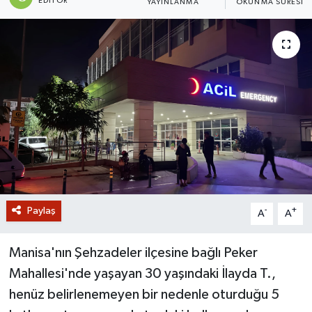
EDITÖR
YAYINLANMA
OKUNMA SÜRESI
GİZLİLİK SÖZLEŞMESİ
İLETİŞİM
Paylaş
-
+
A
A
Manisa'nın Şehzadeler ilçesine bağlı Peker
Mahallesi'nde yaşayan 30 yaşındaki İlayda T.,
henüz belirlenemeyen bir nedenle oturduğu 5