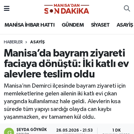
ASAYİŞ
Hava Durumu
MANİSA İHBAR HATTI
GÜNDEM
SİYASET
ASAYİŞ
GÜNDEM
Trafik Durumu
HABERLER
ASAYİŞ
Manisa’da bayram ziyareti
KÜLTÜR-SANAT
Puan Durumu ve Fikstür
faciaya dönüştü: İki katlı ev
MAGAZİN
Tüm Manşetler
alevlere teslim oldu
MANİSA'DA TRAFİK
Son Dakika Haberleri
Manisa’nın Demirci ilçesinde bayram ziyareti için
memleketlerine gelen ailenin iki katlı evi çıkan
SİYASET
Haber Arşivi
yangında kullanılamaz hale geldi. Alevlerin kısa
sürede tüm yapıyı sardığı olayda can kaybı
SPOR
yaşanmazken, ev tamamen kül oldu.
YAŞAM
ŞEYDA GÖYNÜK
26.05.2026 - 21:53
1 DK