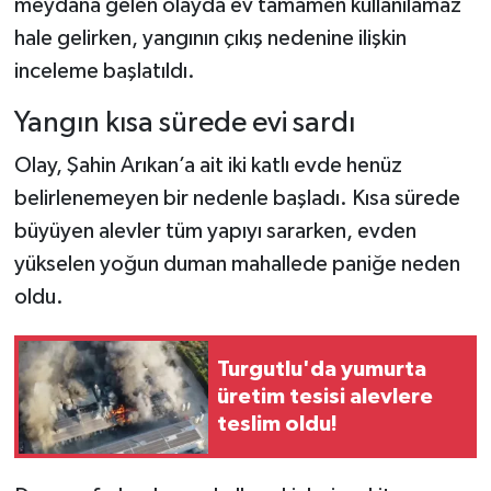
meydana gelen olayda ev tamamen kullanılamaz
hale gelirken, yangının çıkış nedenine ilişkin
inceleme başlatıldı.
Yangın kısa sürede evi sardı
Olay, Şahin Arıkan’a ait iki katlı evde henüz
belirlenemeyen bir nedenle başladı. Kısa sürede
büyüyen alevler tüm yapıyı sararken, evden
yükselen yoğun duman mahallede paniğe neden
oldu.
Turgutlu'da yumurta
üretim tesisi alevlere
teslim oldu!