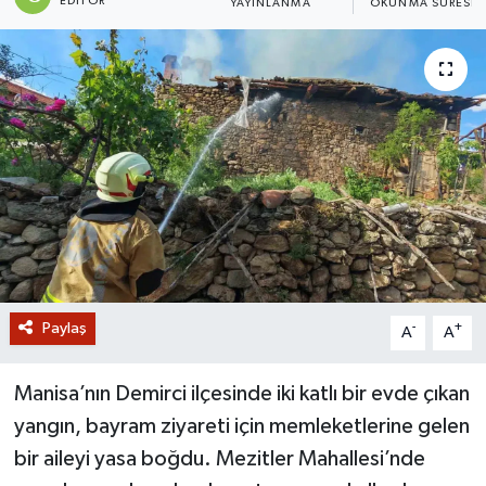
EDITÖR
YAYINLANMA
OKUNMA SÜRESI
GİZLİLİK SÖZLEŞMESİ
İLETİŞİM
Paylaş
-
+
A
A
Manisa’nın Demirci ilçesinde iki katlı bir evde çıkan
yangın, bayram ziyareti için memleketlerine gelen
bir aileyi yasa boğdu. Mezitler Mahallesi’nde