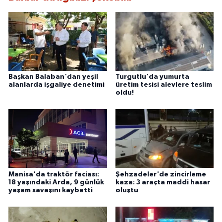
Başkan Balaban'dan yeşil
Turgutlu'da yumurta
alanlarda işgaliye denetimi
üretim tesisi alevlere teslim
oldu!
Manisa'da traktör faciası:
Şehzadeler'de zincirleme
18 yaşındaki Arda, 9 günlük
kaza: 3 araçta maddi hasar
yaşam savaşını kaybetti
oluştu