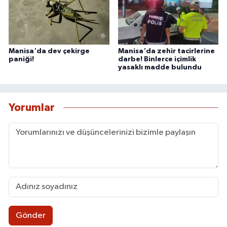
Manisa'da dev çekirge
Manisa'da zehir tacirlerine
paniği!
darbe! Binlerce içimlik
yasaklı madde bulundu
Yorumlar
Gönder