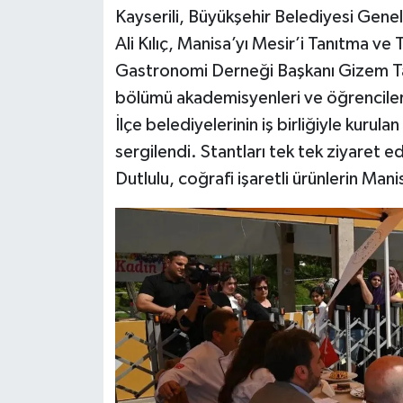
Kayserili, Büyükşehir Belediyesi Gen
Ali Kılıç, Manisa’yı Mesir’i Tanıtma v
Gastronomi Derneği Başkanı Gizem Ta
bölümü akademisyenleri ve öğrencileri 
İlçe belediyelerinin iş birliğiyle kurul
sergilendi. Stantları tek tek ziyaret e
Dutlulu, coğrafi işaretli ürünlerin Man