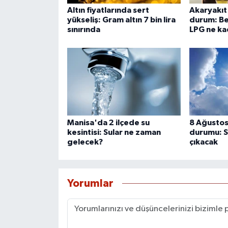
Altın fiyatlarında sert
Akaryakıt 
yükseliş: Gram altın 7 bin lira
durum: Be
sınırında
LPG ne ka
Manisa'da 2 ilçede su
8 Ağustos
kesintisi: Sular ne zaman
durumu: S
gelecek?
çıkacak
Yorumlar