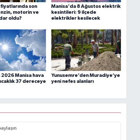
fiyatlarında son
Manisa'da 8 Ağustos elektrik
nzin, motorin ve
kesintileri: 9 ilçede
dar oldu?
elektrikler kesilecek
 2026 Manisa hava
Yunusemre’den Muradiye’ye
ıcaklık 37 dereceye
yeni nefes alanları