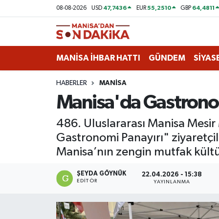
47,7436
55,2510
64,4811
08-08-2026
USD
EUR
GBP
ASAYİŞ
Hava Durumu
MANİSA İHBAR HATTI
GÜNDEM
SİYAS
GÜNDEM
Trafik Durumu
HABERLER
MANİSA
KÜLTÜR-SANAT
Puan Durumu ve Fikstür
Manisa'da Gastronom
MAGAZİN
Tüm Manşetler
486. Uluslararası Manisa Mesir
Gastronomi Panayırı" ziyaretçile
MANİSA'DA TRAFİK
Son Dakika Haberleri
Manisa’nın zengin mutfak kültürü
SİYASET
Haber Arşivi
ŞEYDA GÖYNÜK
22.04.2026 - 15:38
EDITÖR
YAYINLANMA
SPOR
YAŞAM