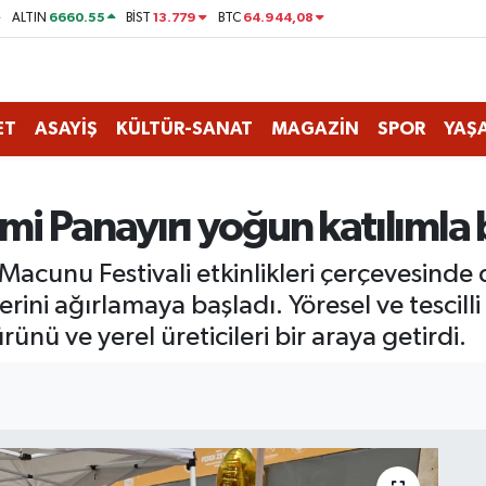
6660.55
13.779
64.944,08
ALTIN
BİST
BTC
ET
ASAYİŞ
KÜLTÜR-SANAT
MAGAZİN
SPOR
YAŞ
i Panayırı yoğun katılımla 
 Macunu Festivali etkinlikleri çerçevesind
rini ağırlamaya başladı. Yöresel ve tescilli 
nü ve yerel üreticileri bir araya getirdi.