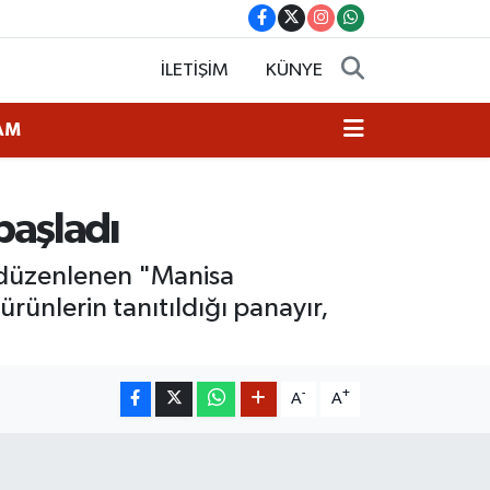
İLETİŞİM
KÜNYE
AM
başladı
e düzenlenen "Manisa
ürünlerin tanıtıldığı panayır,
-
+
A
A