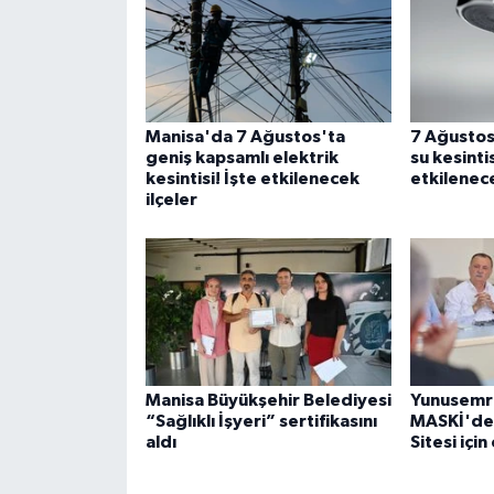
Manisa'da 7 Ağustos'ta
7 Ağusto
geniş kapsamlı elektrik
su kesinti
kesintisi! İşte etkilenecek
etkilenec
ilçeler
Manisa Büyükşehir Belediyesi
Yunusemre
“Sağlıklı İşyeri” sertifikasını
MASKİ'den
aldı
Sitesi içi