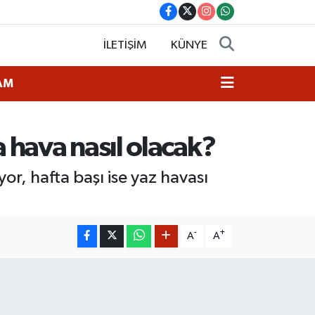
İLETİŞİM
KÜNYE
AM
 hava nasıl olacak?
or, hafta başı ise yaz havası
-
+
A
A