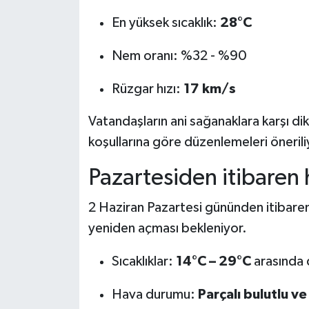
En yüksek sıcaklık:
28°C
Nem oranı: %32 - %90
Rüzgar hızı:
17 km/s
Vatandaşların ani sağanaklara karşı dikk
koşullarına göre düzenlemeleri önerili
Pazartesiden itibaren 
2 Haziran Pazartesi gününden itibaren
yeniden açması bekleniyor.
Sıcaklıklar:
14°C – 29°C
arasında 
Hava durumu:
Parçalı bulutlu ve