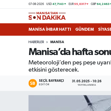
47,7143
55,0317
64,2463
07-08-2026
USD
EUR
GBP
ASAYİŞ
Hava Durumu
MANİSA İHBAR HATTI
GÜNDEM
SİYAS
GÜNDEM
Trafik Durumu
HABERLER
MANİSA
KÜLTÜR-SANAT
Puan Durumu ve Fikstür
Manisa’da hafta son
MAGAZİN
Tüm Manşetler
Meteoroloji’den peş peşe uyarıl
etkisini gösterecek.
MANİSA'DA TRAFİK
Son Dakika Haberleri
SEÇIL BAYRAKÇI
SİYASET
Haber Arşivi
31.05.2025 - 10:26
EDITÖR
YAYINLANMA
SPOR
YAŞAM