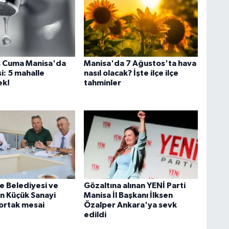
s Cuma Manisa'da
Manisa'da 7 Ağustos'ta hava
si: 5 mahalle
nasıl olacak? İşte ilçe ilçe
ek!
tahminler
 Belediyesi ve
Gözaltına alınan YENİ Parti
 Küçük Sanayi
Manisa İl Başkanı İlksen
n ortak mesai
Özalper Ankara'ya sevk
edildi