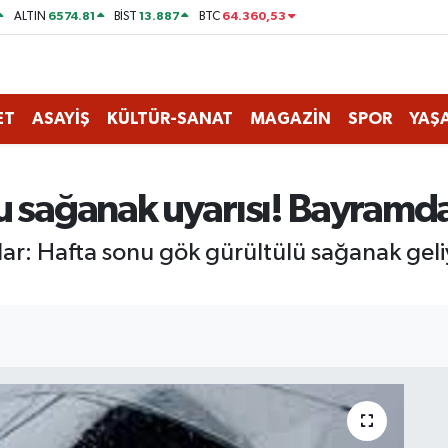
6574.81
13.887
64.360,53
ALTIN
BİST
BTC
ET
ASAYİŞ
KÜLTÜR-SANAT
MAGAZİN
SPOR
YAŞ
u sağanak uyarısı! Bayramda
ar: Hafta sonu gök gürültülü sağanak geliy