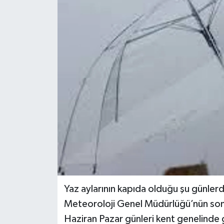
GİZLİLİK SÖZLEŞMESİ
İLETİŞİM
Yaz aylarının kapıda olduğu şu günler
Meteoroloji Genel Müdürlüğü’nün son
Haziran Pazar günleri kent genelinde g