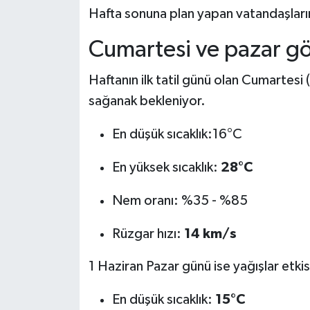
Hafta sonuna plan yapan vatandaşların 
Cumartesi ve pazar gö
Haftanın ilk tatil günü olan Cumartesi
sağanak bekleniyor.
En düşük sıcaklık:16°C
En yüksek sıcaklık:
28°C
Nem oranı: %35 - %85
Rüzgar hızı:
14 km/s
1 Haziran Pazar günü ise yağışlar etki
En düşük sıcaklık:
15°C