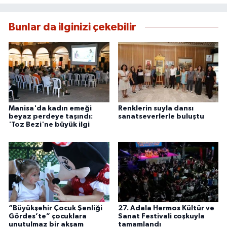
Bunlar da ilginizi çekebilir
Manisa'da kadın emeği
Renklerin suyla dansı
beyaz perdeye taşındı:
sanatseverlerle buluştu
'Toz Bezi'ne büyük ilgi
“Büyükşehir Çocuk Şenliği
27. Adala Hermos Kültür ve
Gördes’te” çocuklara
Sanat Festivali coşkuyla
unutulmaz bir akşam
tamamlandı