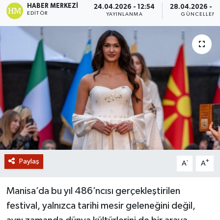
HABER MERKEZI
24.04.2026 - 12:54
28.04.2026 - 1
EDITÖR
YAYINLANMA
GÜNCELLEM
GİZLİLİK SÖZLEŞMESİ
İLETİŞİM
Paylaş
-
+
A
A
Manisa’da bu yıl 486’ncısı gerçekleştirilen
festival, yalnızca tarihi mesir geleneğini değil,