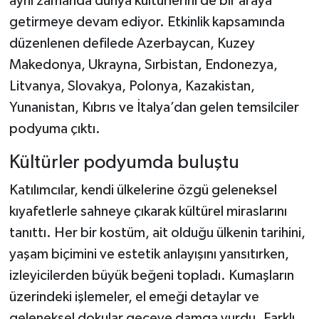
aynı zamanda dünya kültürlerini de bir araya
getirmeye devam ediyor. Etkinlik kapsamında
düzenlenen defilede Azerbaycan, Kuzey
Makedonya, Ukrayna, Sırbistan, Endonezya,
Litvanya, Slovakya, Polonya, Kazakistan,
Yunanistan, Kıbrıs ve İtalya’dan gelen temsilciler
podyuma çıktı.
Kültürler podyumda buluştu
Katılımcılar, kendi ülkelerine özgü geleneksel
kıyafetlerle sahneye çıkarak kültürel miraslarını
tanıttı. Her bir kostüm, ait olduğu ülkenin tarihini,
yaşam biçimini ve estetik anlayışını yansıtırken,
izleyicilerden büyük beğeni topladı. Kumaşların
üzerindeki işlemeler, el emeği detaylar ve
geleneksel dokular geceye damga vurdu. Farklı