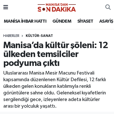
ASAYİŞ
Hava Durumu
MANİSA İHBAR HATTI
GÜNDEM
SİYASET
ASAYİŞ
GÜNDEM
Trafik Durumu
HABERLER
KÜLTÜR-SANAT
Manisa’da kültür şöleni: 12
KÜLTÜR-SANAT
Puan Durumu ve Fikstür
ülkeden temsilciler
MAGAZİN
Tüm Manşetler
podyuma çıktı
MANİSA'DA TRAFİK
Son Dakika Haberleri
Uluslararası Manisa Mesir Macunu Festivali
kapsamında düzenlenen Kültür Defilesi, 12 farklı
SİYASET
Haber Arşivi
ülkeden gelen konukların katılımıyla renkli
görüntülere sahne oldu. Geleneksel kıyafetlerin
SPOR
sergilendiği gece, izleyenlere adeta kültürler
arası bir yolculuk yaşattı.
YAŞAM