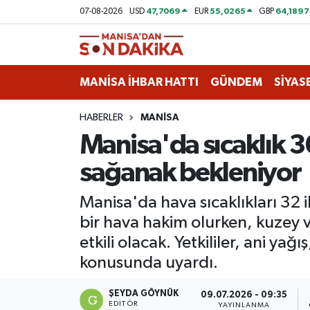
47,7069
55,0265
64,1897
07-08-2026
USD
EUR
GBP
ASAYİŞ
Hava Durumu
MANİSA İHBAR HATTI
GÜNDEM
SİYAS
GÜNDEM
Trafik Durumu
HABERLER
MANİSA
KÜLTÜR-SANAT
Puan Durumu ve Fikstür
Manisa'da sıcaklık 36
MAGAZİN
Tüm Manşetler
sağanak bekleniyor
MANİSA'DA TRAFİK
Son Dakika Haberleri
Manisa'da hava sıcaklıkları 32 
bir hava hakim olurken, kuzey v
SİYASET
Haber Arşivi
etkili olacak. Yetkililer, ani yağ
konusunda uyardı.
SPOR
ŞEYDA GÖYNÜK
09.07.2026 - 09:35
YAŞAM
EDITÖR
YAYINLANMA