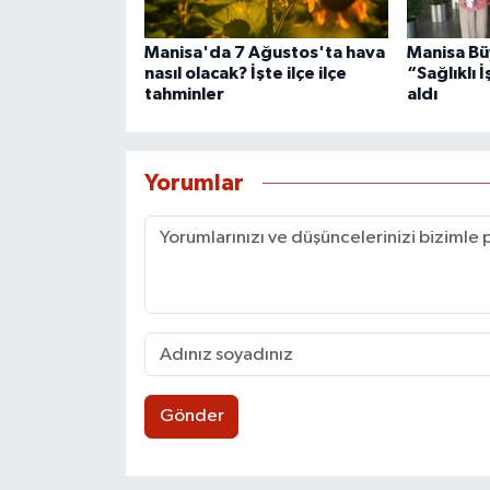
Manisa'da 7 Ağustos'ta hava
Manisa Bü
nasıl olacak? İşte ilçe ilçe
“Sağlıklı İ
tahminler
aldı
Yorumlar
Gönder