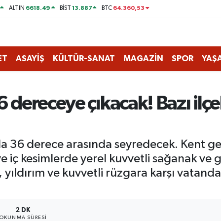
6618.49
13.887
64.360,53
ALTIN
BİST
BTC
ET
ASAYİŞ
KÜLTÜR-SANAT
MAGAZİN
SPOR
YAŞ
 dereceye çıkacak! Bazı ilçe
ila 36 derece arasında seyredecek. Kent ge
e iç kesimlerde yerel kuvvetli sağanak ve 
ış, yıldırım ve kuvvetli rüzgara karşı vatanda
2 DK
OKUNMA SÜRESI