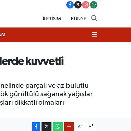
İLETİŞİM
KÜNYE
AM
lerde kuvvetli
nelinde parçalı ve az bulutlu
gök gürültülü sağanak yağışlar
şları dikkatli olmaları
-
+
A
A