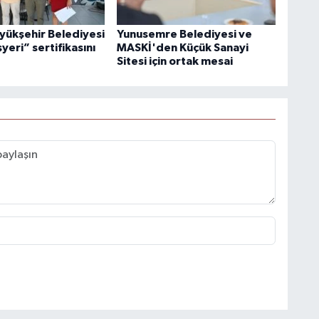
yükşehir Belediyesi
Yunusemre Belediyesi ve
şyeri” sertifikasını
MASKİ'den Küçük Sanayi
Sitesi için ortak mesai