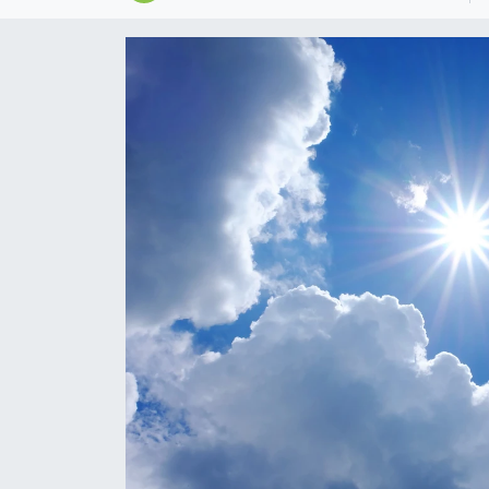
GİZLİLİK SÖZLEŞMESİ
İLETİŞİM