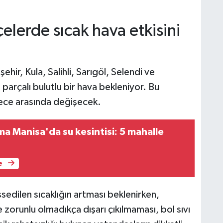
elerde sıcak hava etkisini
hir, Kula, Salihli, Sarıgöl, Selendi ve
 parçalı bulutlu bir hava bekleniyor. Bu
erece arasında değişecek.
a Manisa'da su kesintisi: 5 mahalle
e
ssedilen sıcaklığın artması beklenirken,
 zorunlu olmadıkça dışarı çıkılmaması, bol sıvı