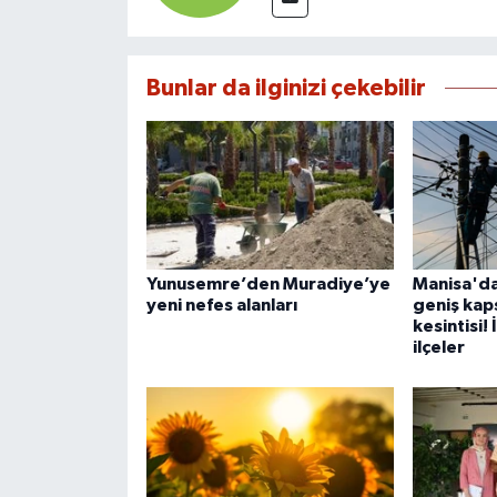
Bunlar da ilginizi çekebilir
Yunusemre’den Muradiye’ye
Manisa'da
yeni nefes alanları
geniş kaps
kesintisi!
ilçeler