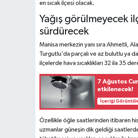
en sıcak ilçesi olacak.
Yağış görülmeyecek ilç
sürdürecek
Manisa merkezin yanı sıra Ahmetli, Alaşe
Turgutlu'da parçalı ve az bulutlu ya da
ilçelerde hava sıcaklıkları 32 ila 35 d
7 Ağustos Cum
etkilenecek!
İçeriği Görüntül
Özellikle öğle saatlerinden itibaren hi
uzmanlar güneşin dik geldiği saatlerde