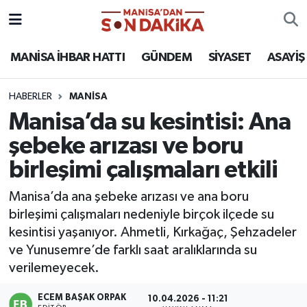
ASAYİŞ
Hava Durumu
MANİSA İHBAR HATTI
GÜNDEM
SİYASET
ASAYİŞ
GÜNDEM
Trafik Durumu
HABERLER
MANİSA
Manisa’da su kesintisi: Ana
KÜLTÜR-SANAT
Puan Durumu ve Fikstür
şebeke arızası ve boru
MAGAZİN
Tüm Manşetler
birleşimi çalışmaları etkili
MANİSA'DA TRAFİK
Son Dakika Haberleri
Manisa’da ana şebeke arızası ve ana boru
birleşimi çalışmaları nedeniyle birçok ilçede su
SİYASET
Haber Arşivi
kesintisi yaşanıyor. Ahmetli, Kırkağaç, Şehzadeler
ve Yunusemre’de farklı saat aralıklarında su
SPOR
verilemeyecek.
YAŞAM
ECEM BAŞAK ORPAK
10.04.2026 - 11:21