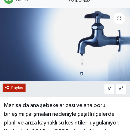
EDITÖR
YAYINLANMA
GİZLİLİK SÖZLEŞMESİ
İLETİŞİM
Paylaş
-
+
A
A
Manisa’da ana şebeke arızası ve ana boru
birleşimi çalışmaları nedeniyle çeşitli ilçelerde
planlı ve arıza kaynaklı su kesintileri uygulanıyor.