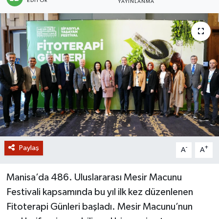
EDITÖR
YAYINLANMA
GİZLİLİK SÖZLEŞMESİ
İLETİŞİM
Paylaş
-
+
A
A
Manisa’da 486. Uluslararası Mesir Macunu
Festivali kapsamında bu yıl ilk kez düzenlenen
Fitoterapi Günleri başladı. Mesir Macunu’nun