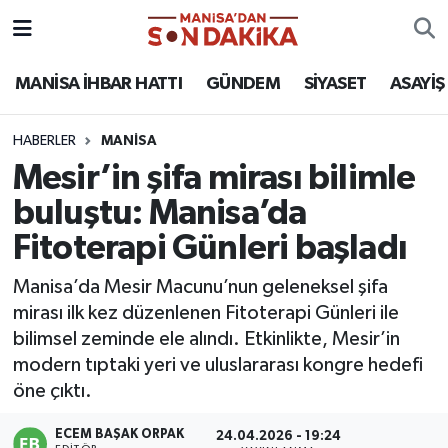
ASAYİŞ
Hava Durumu
MANİSA İHBAR HATTI
GÜNDEM
SİYASET
ASAYİŞ
GÜNDEM
Trafik Durumu
HABERLER
MANİSA
Mesir’in şifa mirası bilimle
KÜLTÜR-SANAT
Puan Durumu ve Fikstür
buluştu: Manisa’da
MAGAZİN
Tüm Manşetler
Fitoterapi Günleri başladı
MANİSA'DA TRAFİK
Son Dakika Haberleri
Manisa’da Mesir Macunu’nun geleneksel şifa
mirası ilk kez düzenlenen Fitoterapi Günleri ile
SİYASET
Haber Arşivi
bilimsel zeminde ele alındı. Etkinlikte, Mesir’in
modern tıptaki yeri ve uluslararası kongre hedefi
SPOR
öne çıktı.
YAŞAM
ECEM BAŞAK ORPAK
24.04.2026 - 19:24