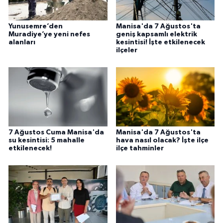
Yunusemre’den
Manisa'da 7 Ağustos'ta
Muradiye’ye yeni nefes
geniş kapsamlı elektrik
alanları
kesintisi! İşte etkilenecek
ilçeler
7 Ağustos Cuma Manisa'da
Manisa'da 7 Ağustos'ta
su kesintisi: 5 mahalle
hava nasıl olacak? İşte ilçe
etkilenecek!
ilçe tahminler