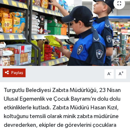
GİZLİLİK SÖZLEŞMESİ
İLETİŞİM
Paylaş
-
+
A
A
Turgutlu Belediyesi Zabıta Müdürlüğü, 23 Nisan
Ulusal Egemenlik ve Çocuk Bayramı’nı dolu dolu
etkinliklerle kutladı. Zabıta Müdürü Hasan Kızıl,
koltuğunu temsili olarak minik zabıta müdürüne
devrederken, ekipler de görevlerini çocuklara