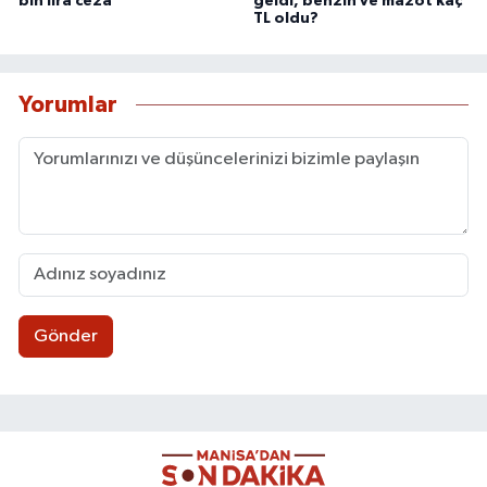
bin lira ceza
geldi, benzin ve mazot kaç
TL oldu?
Yorumlar
Gönder