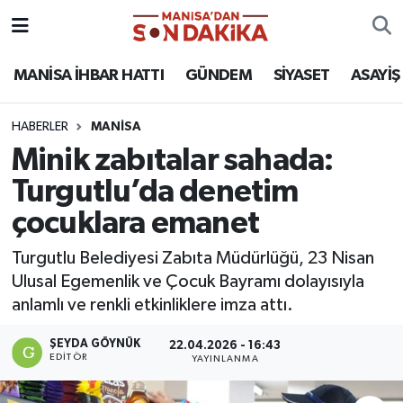
ASAYİŞ
Hava Durumu
MANİSA İHBAR HATTI
GÜNDEM
SİYASET
ASAYİŞ
GÜNDEM
Trafik Durumu
HABERLER
MANİSA
Minik zabıtalar sahada:
KÜLTÜR-SANAT
Puan Durumu ve Fikstür
Turgutlu’da denetim
MAGAZİN
Tüm Manşetler
çocuklara emanet
MANİSA'DA TRAFİK
Son Dakika Haberleri
Turgutlu Belediyesi Zabıta Müdürlüğü, 23 Nisan
Ulusal Egemenlik ve Çocuk Bayramı dolayısıyla
SİYASET
Haber Arşivi
anlamlı ve renkli etkinliklere imza attı.
SPOR
ŞEYDA GÖYNÜK
22.04.2026 - 16:43
EDITÖR
YAYINLANMA
YAŞAM