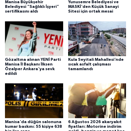
Manisa Büyükşehir
Yunusemre Belediyesi ve
Belediyesi “Sağlıklı İşyeri”
MASKİ'den Küçük Sanayi
sertifikasını aldı
Sitesi için ortak mesai
Gözaltına alınan YENİ Parti
Kula Seyitali Mahallesi’nde
Manisa İl Başkanı İlksen
sıcak asfalt çalışması
Özalper Ankara'ya sevk
tamamlandı
edildi
Manisa'da düğün salonuna
6 Ağustos 2026 akaryakıt
kumar baskını: 55 kişiye 638
fiyatları: Motorine indirim