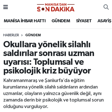
ASAYİŞ
Hava Durumu
MANİSA İHBAR HATTI
GÜNDEM
SİYASET
ASAYİŞ
GÜNDEM
Trafik Durumu
HABERLER
GÜNDEM
Okullara yönelik silahlı
KÜLTÜR-SANAT
Puan Durumu ve Fikstür
saldırılar sonrası uzman
MAGAZİN
Tüm Manşetler
uyarısı: Toplumsal ve
psikolojik kriz büyüyor
MANİSA'DA TRAFİK
Son Dakika Haberleri
Kahramanmaraş ve Şanlıurfa’da eğitim
SİYASET
Haber Arşivi
kurumlarına yönelik silahlı saldırıların ardından
uzmanlar, olayların yalnızca güvenlik değil, aynı
SPOR
zamanda derin bir psikolojik ve toplumsal sorun
olduğunu vurguluyor.
YAŞAM