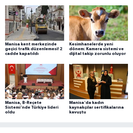
Manisa kent merkezinde
Kesimhanelerde yeni
geçici trafik düzenlemesi! 2
dönem: Kamera sistemi ve
cadde kapatıldı
dijital takip zorunlu oluyor
Manisa, B-Reçete
Manisa'da kadın
Sistemi'nde Türkiye lideri
kaynakçılar sertifikalarına
oldu
kavuştu