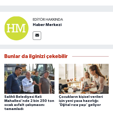
EDITÖR HAKKINDA
Haber Merkezi
Bunlar da ilginizi çekebilir
Salihli Belediyesi Keli
Çocukların kişisel verileri
Mahallesi'nde 2 bin 250 ton
için yeni yasa hazırlığı:
sıcak asfalt çalışmasını
'Dijital rıza yaşı' geliyor
tamamladı