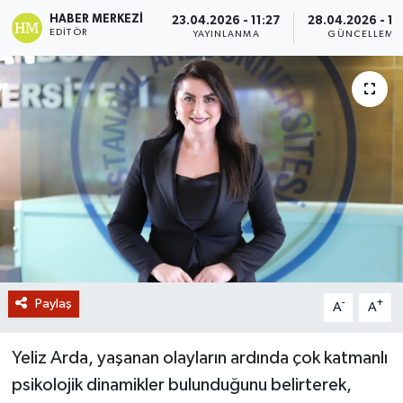
HABER MERKEZI
23.04.2026 - 11:27
28.04.2026 - 10
GİZLİLİK SÖZLEŞMESİ
EDITÖR
YAYINLANMA
GÜNCELLEME
İLETİŞİM
Paylaş
-
+
A
A
Yeliz Arda, yaşanan olayların ardında çok katmanlı
psikolojik dinamikler bulunduğunu belirterek,