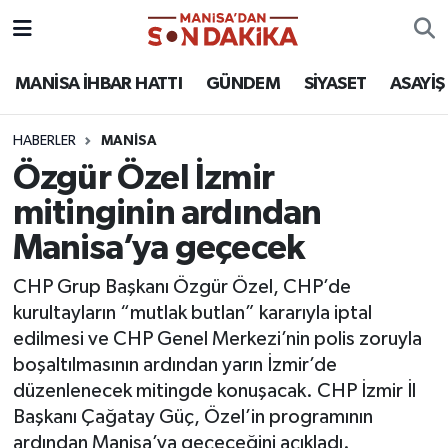
ASAYİŞ
Hava Durumu
MANİSA İHBAR HATTI
GÜNDEM
SİYASET
ASAYİŞ
GÜNDEM
Trafik Durumu
HABERLER
MANİSA
Özgür Özel İzmir
KÜLTÜR-SANAT
Puan Durumu ve Fikstür
mitinginin ardından
MAGAZİN
Tüm Manşetler
Manisa’ya geçecek
MANİSA'DA TRAFİK
Son Dakika Haberleri
CHP Grup Başkanı Özgür Özel, CHP’de
kurultayların “mutlak butlan” kararıyla iptal
SİYASET
Haber Arşivi
edilmesi ve CHP Genel Merkezi’nin polis zoruyla
boşaltılmasının ardından yarın İzmir’de
SPOR
düzenlenecek mitingde konuşacak. CHP İzmir İl
Başkanı Çağatay Güç, Özel’in programının
YAŞAM
ardından Manisa’ya geçeceğini açıkladı.