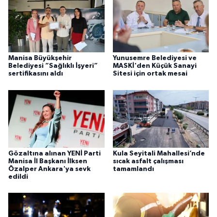
Manisa Büyükşehir
Yunusemre Belediyesi ve
Belediyesi “Sağlıklı İşyeri”
MASKİ'den Küçük Sanayi
sertifikasını aldı
Sitesi için ortak mesai
Gözaltına alınan YENİ Parti
Kula Seyitali Mahallesi’nde
Manisa İl Başkanı İlksen
sıcak asfalt çalışması
Özalper Ankara'ya sevk
tamamlandı
edildi