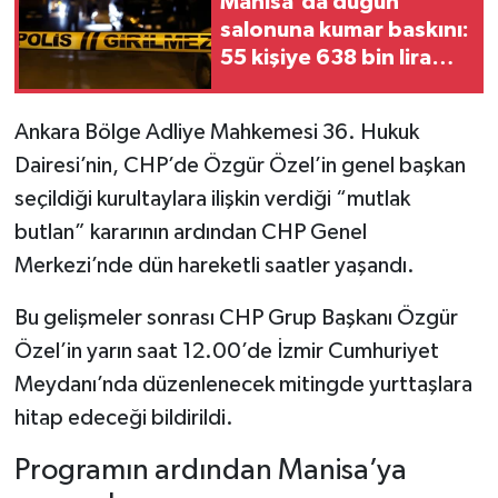
Manisa'da düğün
salonuna kumar baskını:
55 kişiye 638 bin lira
ceza
Ankara Bölge Adliye Mahkemesi 36. Hukuk
Dairesi’nin, CHP’de Özgür Özel’in genel başkan
seçildiği kurultaylara ilişkin verdiği “mutlak
butlan” kararının ardından CHP Genel
Merkezi’nde dün hareketli saatler yaşandı.
Bu gelişmeler sonrası CHP Grup Başkanı Özgür
Özel’in yarın saat 12.00’de İzmir Cumhuriyet
Meydanı’nda düzenlenecek mitingde yurttaşlara
hitap edeceği bildirildi.
Programın ardından Manisa’ya