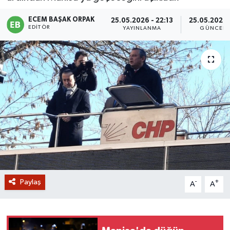
GİZLİLİK SÖZLEŞMESİ
ECEM BAŞAK ORPAK
25.05.2026 - 22:13
25.05.2026 
EDITÖR
YAYINLANMA
GÜNCELL
İLETİŞİM
Paylaş
-
+
A
A