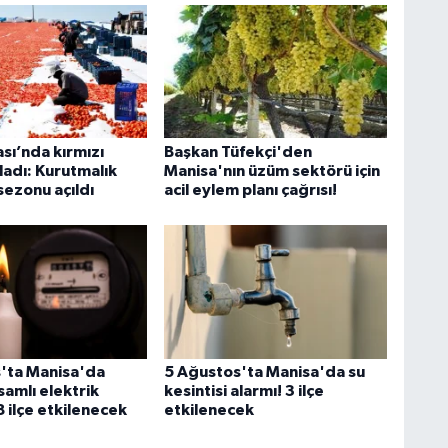
sı’nda kırmızı
Başkan Tüfekçi'den
ladı: Kurutmalık
Manisa'nın üzüm sektörü için
ezonu açıldı
acil eylem planı çağrısı!
'ta Manisa'da
5 Ağustos'ta Manisa'da su
amlı elektrik
kesintisi alarmı! 3 ilçe
 8 ilçe etkilenecek
etkilenecek