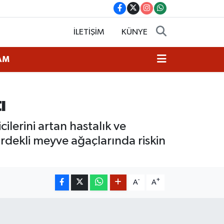
İLETİŞİM
KÜNYE
AM
ı
lerini artan hastalık ve
irdekli meyve ağaçlarında riskin
-
+
A
A