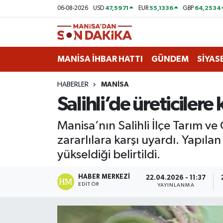
47,5971
55,1336
64,2534
06-08-2026
USD
EUR
GBP
ASAYİŞ
Hava Durumu
MANİSA İHBAR HATTI
GÜNDEM
SİYAS
GÜNDEM
Trafik Durumu
HABERLER
MANİSA
KÜLTÜR-SANAT
Puan Durumu ve Fikstür
Salihli’de üreticilere 
MAGAZİN
Tüm Manşetler
Manisa’nın Salihli İlçe Tarım v
zararlılara karşı uyardı. Yapıla
MANİSA'DA TRAFİK
Son Dakika Haberleri
yükseldiği belirtildi.
SİYASET
Haber Arşivi
HABER MERKEZI
22.04.2026 - 11:37
EDITÖR
YAYINLANMA
SPOR
YAŞAM