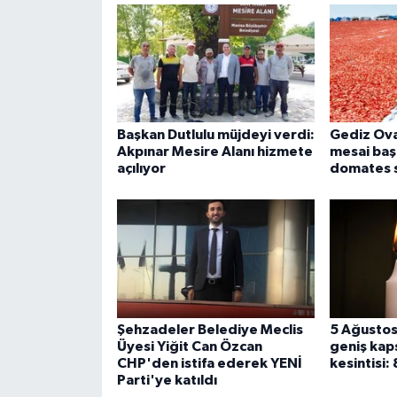
Başkan Dutlulu müjdeyi verdi:
Gediz Ova
Akpınar Mesire Alanı hizmete
mesai baş
açılıyor
domates s
Şehzadeler Belediye Meclis
5 Ağustos
Üyesi Yiğit Can Özcan
geniş kaps
CHP'den istifa ederek YENİ
kesintisi:
Parti'ye katıldı