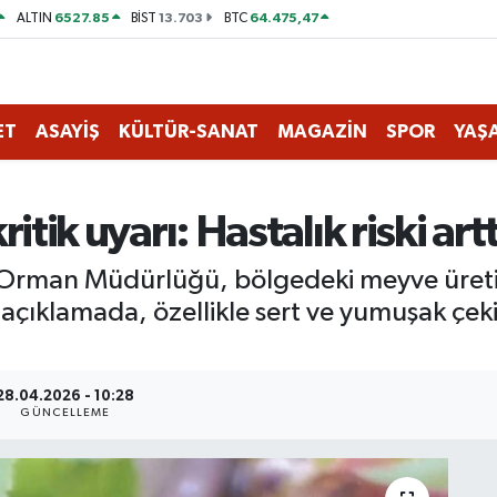
6527.85
13.703
64.475,47
ALTIN
BİST
BTC
ET
ASAYİŞ
KÜLTÜR-SANAT
MAGAZİN
SPOR
YAŞ
kritik uyarı: Hastalık riski artt
e Orman Müdürlüğü, bölgedeki meyve üretici
n açıklamada, özellikle sert ve yumuşak çek
28.04.2026 - 10:28
GÜNCELLEME