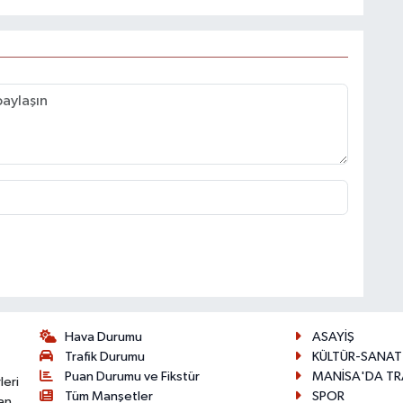
Hava Durumu
ASAYİŞ
Trafik Durumu
KÜLTÜR-SANAT
Puan Durumu ve Fikstür
MANİSA'DA TR
leri
Tüm Manşetler
SPOR
an