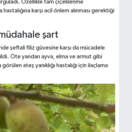
urguladı. Özellikle tam çiçeklenme
hastalığına karşı acil önlem alınması gerektiği
n müdahale şart
nde şeftali filiz güvesine karşı da mücadele
tildi. Öte yandan ayva, elma ve armut gibi
örülen ateş yanıklığı hastalığı için ilaçlama