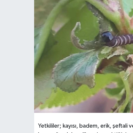
GİZLİLİK SÖZLEŞMESİ
İLETİŞİM
Yetkililer; kayısı, badem, erik, şeftali