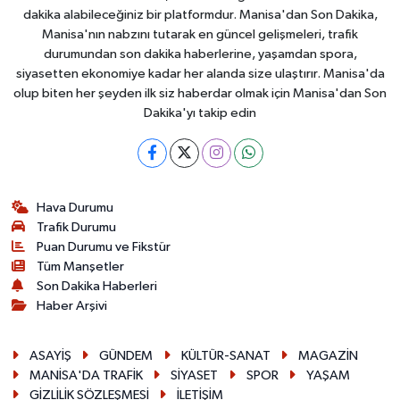
dakika alabileceğiniz bir platformdur. Manisa'dan Son Dakika,
Manisa'nın nabzını tutarak en güncel gelişmeleri, trafik
durumundan son dakika haberlerine, yaşamdan spora,
siyasetten ekonomiye kadar her alanda size ulaştırır. Manisa'da
olup biten her şeyden ilk siz haberdar olmak için Manisa'dan Son
Dakika'yı takip edin
Hava Durumu
Trafik Durumu
Puan Durumu ve Fikstür
Tüm Manşetler
Son Dakika Haberleri
Haber Arşivi
ASAYİŞ
GÜNDEM
KÜLTÜR-SANAT
MAGAZİN
MANİSA'DA TRAFİK
SİYASET
SPOR
YAŞAM
GİZLİLİK SÖZLEŞMESİ
İLETİŞİM