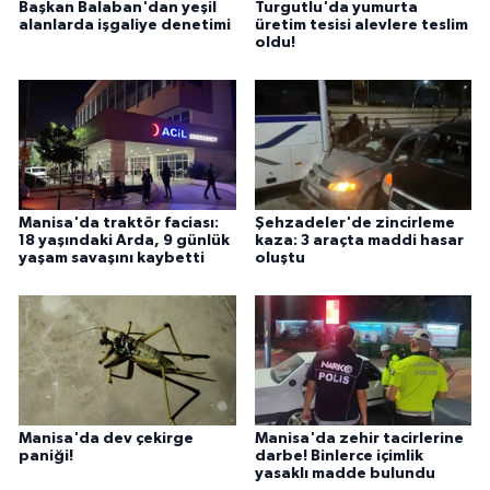
Başkan Balaban'dan yeşil
Turgutlu'da yumurta
alanlarda işgaliye denetimi
üretim tesisi alevlere teslim
oldu!
Manisa'da traktör faciası:
Şehzadeler'de zincirleme
18 yaşındaki Arda, 9 günlük
kaza: 3 araçta maddi hasar
yaşam savaşını kaybetti
oluştu
Manisa'da dev çekirge
Manisa'da zehir tacirlerine
paniği!
darbe! Binlerce içimlik
yasaklı madde bulundu