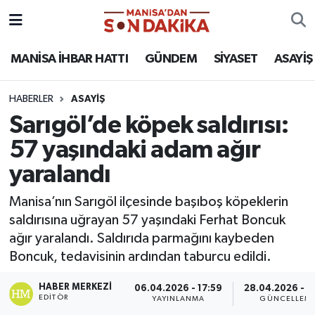
ASAYİŞ
Hava Durumu
MANİSA İHBAR HATTI
GÜNDEM
SİYASET
ASAYİŞ
GÜNDEM
Trafik Durumu
HABERLER
ASAYİŞ
Sarıgöl’de köpek saldırısı:
KÜLTÜR-SANAT
Puan Durumu ve Fikstür
57 yaşındaki adam ağır
MAGAZİN
Tüm Manşetler
yaralandı
MANİSA'DA TRAFİK
Son Dakika Haberleri
Manisa’nın Sarıgöl ilçesinde başıboş köpeklerin
saldırısına uğrayan 57 yaşındaki Ferhat Boncuk
SİYASET
Haber Arşivi
ağır yaralandı. Saldırıda parmağını kaybeden
Boncuk, tedavisinin ardından taburcu edildi.
SPOR
HABER MERKEZI
06.04.2026 - 17:59
28.04.2026 - 1
EDITÖR
YAYINLANMA
GÜNCELLEM
YAŞAM