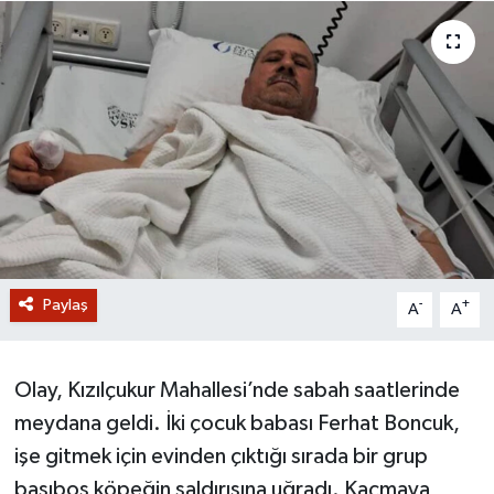
GİZLİLİK SÖZLEŞMESİ
İLETİŞİM
Paylaş
-
+
A
A
Olay, Kızılçukur Mahallesi’nde sabah saatlerinde
meydana geldi. İki çocuk babası Ferhat Boncuk,
işe gitmek için evinden çıktığı sırada bir grup
başıboş köpeğin saldırısına uğradı. Kaçmaya