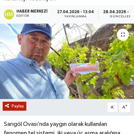
GİZLİLİK SÖZLEŞMESİ
HABER MERKEZI
27.04.2026 - 13:04
28.04.2026 - 1
EDITÖR
YAYINLANMA
GÜNCELLEM
İLETİŞİM
Paylaş
-
+
A
A
Sarıgöl Ovası’nda yaygın olarak kullanılan
fenomen tel sistemi, iki veya üç asma aralığına