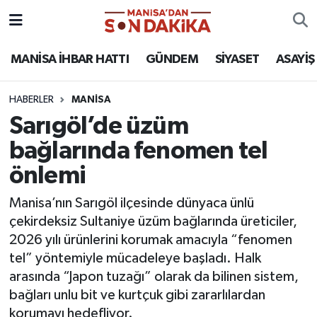
ASAYİŞ
Hava Durumu
MANİSA İHBAR HATTI
GÜNDEM
SİYASET
ASAYİŞ
GÜNDEM
Trafik Durumu
HABERLER
MANİSA
Sarıgöl’de üzüm
KÜLTÜR-SANAT
Puan Durumu ve Fikstür
bağlarında fenomen tel
MAGAZİN
Tüm Manşetler
önlemi
MANİSA'DA TRAFİK
Son Dakika Haberleri
Manisa’nın Sarıgöl ilçesinde dünyaca ünlü
çekirdeksiz Sultaniye üzüm bağlarında üreticiler,
SİYASET
Haber Arşivi
2026 yılı ürünlerini korumak amacıyla “fenomen
tel” yöntemiyle mücadeleye başladı. Halk
SPOR
arasında “Japon tuzağı” olarak da bilinen sistem,
bağları unlu bit ve kurtçuk gibi zararlılardan
YAŞAM
korumayı hedefliyor.