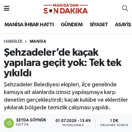
ASAYİŞ
Hava Durumu
MANİSA İHBAR HATTI
GÜNDEM
SİYASET
ASAYİŞ
GÜNDEM
Trafik Durumu
HABERLER
MANİSA
Şehzadeler’de kaçak
KÜLTÜR-SANAT
Puan Durumu ve Fikstür
yapılara geçit yok: Tek tek
MAGAZİN
Tüm Manşetler
yıkıldı
MANİSA'DA TRAFİK
Son Dakika Haberleri
Şehzadeler Belediyesi ekipleri, ilçe genelinde
kamuya ait alanlarda izinsiz yapılaşmaya karşı
SİYASET
Haber Arşivi
denetim gerçekleştirdi; kaçak kulübe ve eklentiler
yıkılarak bölgede temizlik çalışması yapıldı.
SPOR
ŞEYDA GÖYNÜK
01.07.2026 - 13:49
1 DK
EDITÖR
YAYINLANMA
OKUNMA SÜRESI
YAŞAM