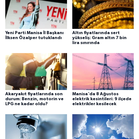
Yeni Parti Manisa İl Başkanı
Altın fiyatlarında sert
İlksen Özalper tutuklandı
yükseliş: Gram altın 7 bin
lira sınırında
Akaryakıt fiyatlarında son
Manisa'da 8 Ağustos
durum: Benzin, motorin ve
elektrik kesintileri: 9 ilçede
LPG ne kadar oldu?
elektrikler kesilecek