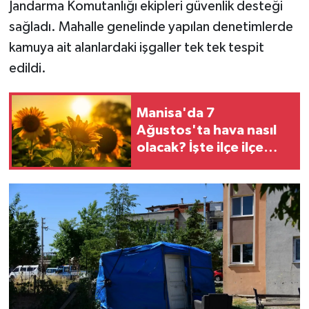
Jandarma Komutanlığı ekipleri güvenlik desteği
sağladı. Mahalle genelinde yapılan denetimlerde
kamuya ait alanlardaki işgaller tek tek tespit
edildi.
Manisa'da 7
Ağustos'ta hava nasıl
olacak? İşte ilçe ilçe
tahminler