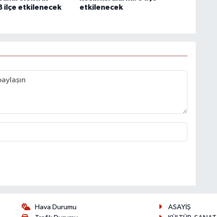
 8 ilçe etkilenecek
etkilenecek
Hava Durumu
ASAYİŞ