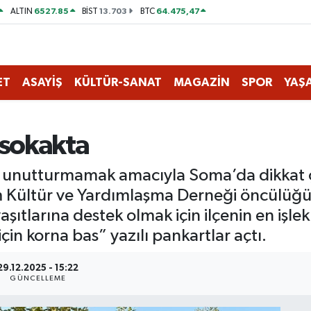
6527.85
13.703
64.475,47
ALTIN
BİST
BTC
ET
ASAYİŞ
KÜLTÜR-SANAT
MAGAZİN
SPOR
YAŞ
n sokakta
unutturmamak amacıyla Soma’da dikkat çek
itim Kültür ve Yardımlaşma Derneği öncül
 yaşıtlarına destek olmak için ilçenin en işl
için korna bas” yazılı pankartlar açtı.
29.12.2025 - 15:22
GÜNCELLEME