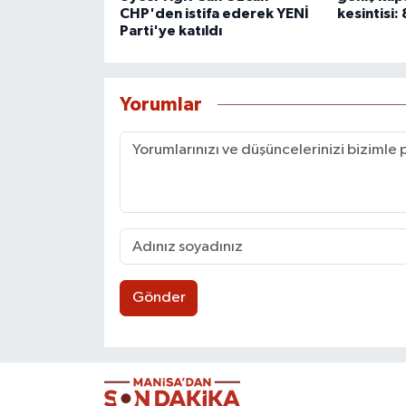
CHP'den istifa ederek YENİ
kesintisi:
Parti'ye katıldı
Yorumlar
Gönder