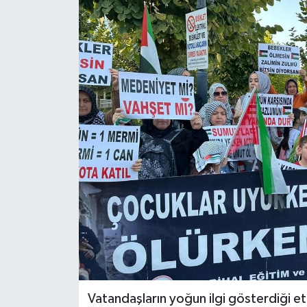
GİZLİLİK SÖZLEŞMESİ
İLETİŞİM
Vatandaşların yoğun ilgi gösterdiği etk