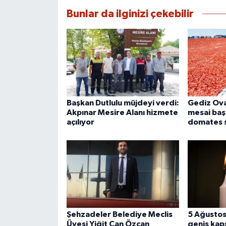
Bunlar da ilginizi çekebilir
Başkan Dutlulu müjdeyi verdi:
Gediz Ova
Akpınar Mesire Alanı hizmete
mesai baş
açılıyor
domates s
Şehzadeler Belediye Meclis
5 Ağustos
Üyesi Yiğit Can Özcan
geniş kaps