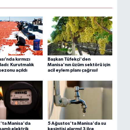
sı’nda kırmızı
Başkan Tüfekçi'den
ladı: Kurutmalık
Manisa'nın üzüm sektörü için
ezonu açıldı
acil eylem planı çağrısı!
'ta Manisa'da
5 Ağustos'ta Manisa'da su
amlı elektrik
kesintisi alarmı! 3 ilçe