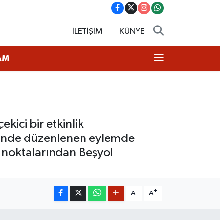
İLETİŞİM
KÜNYE
AM
ici bir etkinlik
üğünde düzenlenen eylemde
ek noktalarından Beşyol
-
+
A
A