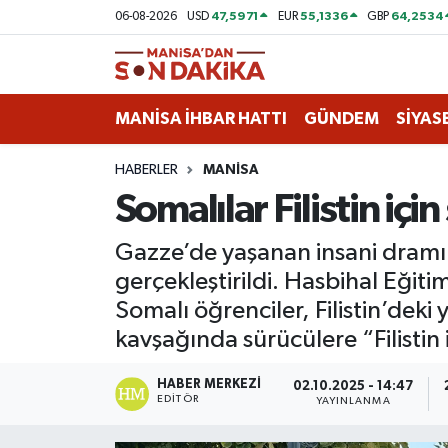
47,5971
55,1336
64,2534
06-08-2026
USD
EUR
GBP
ASAYİŞ
Hava Durumu
MANİSA İHBAR HATTI
GÜNDEM
SİYAS
GÜNDEM
Trafik Durumu
HABERLER
MANİSA
KÜLTÜR-SANAT
Puan Durumu ve Fikstür
Somalılar Filistin içi
MAGAZİN
Tüm Manşetler
Gazze’de yaşanan insani dramı 
gerçekleştirildi. Hasbihal Eğ
MANİSA'DA TRAFİK
Son Dakika Haberleri
Somalı öğrenciler, Filistin’deki
SİYASET
Haber Arşivi
kavşağında sürücülere “Filistin 
SPOR
HABER MERKEZI
02.10.2025 - 14:47
EDITÖR
YAYINLANMA
YAŞAM