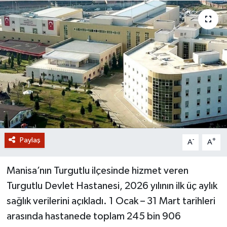
GİZLİLİK SÖZLEŞMESİ
İLETİŞİM
Paylaş
-
+
A
A
Manisa’nın Turgutlu ilçesinde hizmet veren
Turgutlu Devlet Hastanesi, 2026 yılının ilk üç aylık
sağlık verilerini açıkladı. 1 Ocak – 31 Mart tarihleri
arasında hastanede toplam 245 bin 906