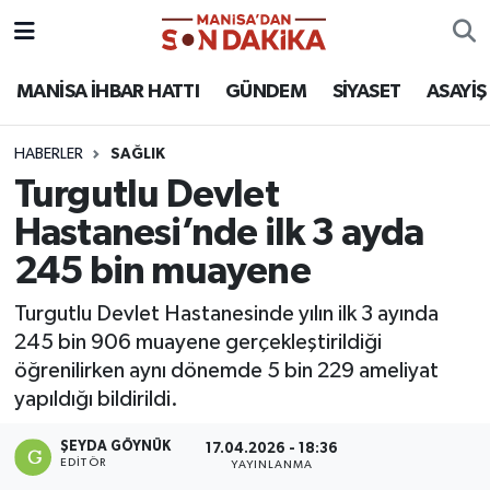
ASAYİŞ
Hava Durumu
MANİSA İHBAR HATTI
GÜNDEM
SİYASET
ASAYİŞ
GÜNDEM
Trafik Durumu
HABERLER
SAĞLIK
Turgutlu Devlet
KÜLTÜR-SANAT
Puan Durumu ve Fikstür
Hastanesi’nde ilk 3 ayda
MAGAZİN
Tüm Manşetler
245 bin muayene
MANİSA'DA TRAFİK
Son Dakika Haberleri
Turgutlu Devlet Hastanesinde yılın ilk 3 ayında
245 bin 906 muayene gerçekleştirildiği
SİYASET
Haber Arşivi
öğrenilirken aynı dönemde 5 bin 229 ameliyat
yapıldığı bildirildi.
SPOR
ŞEYDA GÖYNÜK
17.04.2026 - 18:36
EDITÖR
YAYINLANMA
YAŞAM