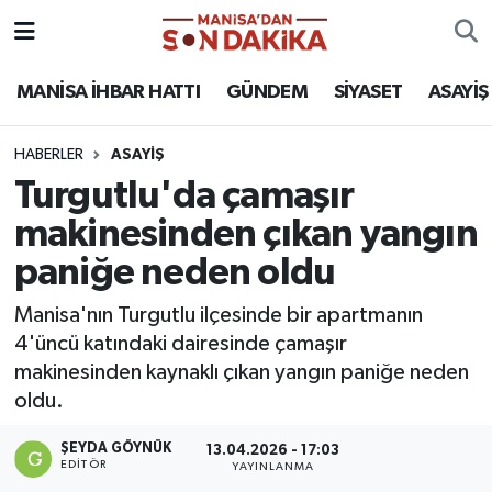
ASAYİŞ
Hava Durumu
MANİSA İHBAR HATTI
GÜNDEM
SİYASET
ASAYİŞ
GÜNDEM
Trafik Durumu
HABERLER
ASAYİŞ
Turgutlu'da çamaşır
KÜLTÜR-SANAT
Puan Durumu ve Fikstür
makinesinden çıkan yangın
MAGAZİN
Tüm Manşetler
paniğe neden oldu
MANİSA'DA TRAFİK
Son Dakika Haberleri
Manisa'nın Turgutlu ilçesinde bir apartmanın
4'üncü katındaki dairesinde çamaşır
SİYASET
Haber Arşivi
makinesinden kaynaklı çıkan yangın paniğe neden
oldu.
SPOR
ŞEYDA GÖYNÜK
13.04.2026 - 17:03
EDITÖR
YAYINLANMA
YAŞAM