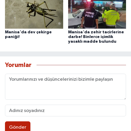
Manisa'da dev çekirge
Manisa'da zehir tacirlerine
paniği!
darbe! Binlerce içimlik
yasaklı madde bulundu
Yorumlar
Gönder