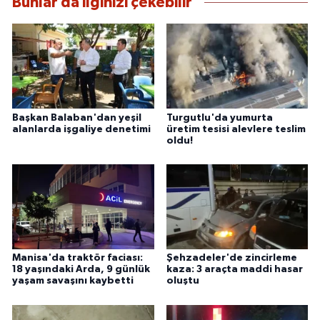
Bunlar da ilginizi çekebilir
Başkan Balaban'dan yeşil
Turgutlu'da yumurta
alanlarda işgaliye denetimi
üretim tesisi alevlere teslim
oldu!
Manisa'da traktör faciası:
Şehzadeler'de zincirleme
18 yaşındaki Arda, 9 günlük
kaza: 3 araçta maddi hasar
yaşam savaşını kaybetti
oluştu