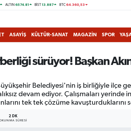
6574.81
13.887
64.360,53
ALTIN
BİST
BTC
ET
ASAYİŞ
KÜLTÜR-SANAT
MAGAZİN
SPOR
YAŞ
rberliği sürüyor! Başkan Akın
üyükşehir Belediyesi'nin iş birliğiyle ilçe 
lıksız devam ediyor. Çalışmaları yerinde 
nlarını tek tek çözüme kavuşturduklarını s
2 DK
OKUNMA SÜRESI