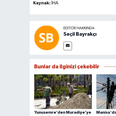
Kaynak:
İHA
EDITÖR HAKKINDA
Seçil Bayrakçı
Bunlar da ilginizi çekebilir
Yunusemre’den Muradiye’ye
Manisa'da