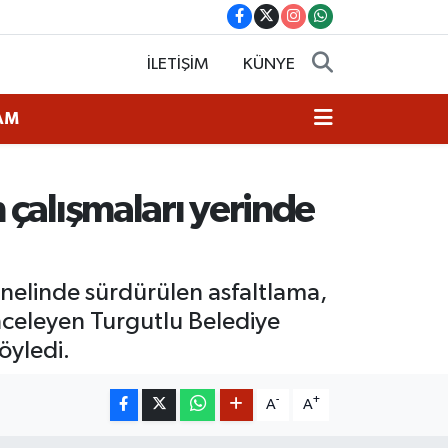
İLETİŞİM
KÜNYE
AM
 çalışmaları yerinde
genelinde sürdürülen asfaltlama,
inceleyen Turgutlu Belediye
öyledi.
-
+
A
A