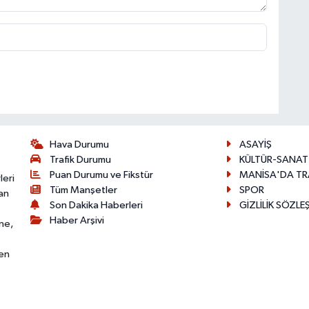
Hava Durumu
ASAYİŞ
Trafik Durumu
KÜLTÜR-SANAT
Puan Durumu ve Fikstür
MANİSA'DA TR
leri
Tüm Manşetler
SPOR
an
Son Dakika Haberleri
GİZLİLİK SÖZLE
Haber Arşivi
ne,
den