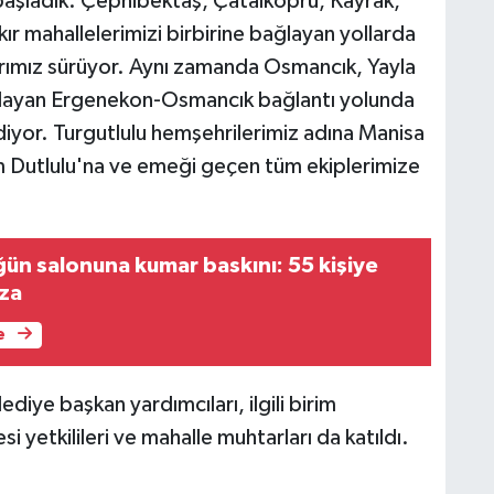
aşladık. Çepnibektaş, Çatalköprü, Kayrak,
r mahallelerimizi birbirine bağlayan yollarda
arımız sürüyor. Aynı zamanda Osmancık, Yayla
ağlayan Ergenekon-Osmancık bağlantı yolunda
iyor. Turgutlulu hemşehrilerimiz adına Manisa
 Dutlulu'na ve emeği geçen tüm ekiplerimize
ün salonuna kumar baskını: 55 kişiye
eza
e
diye başkan yardımcıları, ilgili birim
 yetkilileri ve mahalle muhtarları da katıldı.