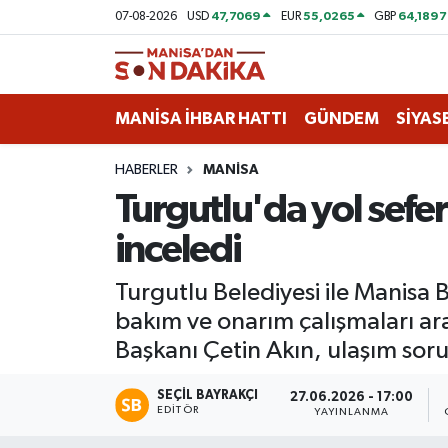
47,7069
55,0265
64,1897
07-08-2026
USD
EUR
GBP
ASAYİŞ
Hava Durumu
MANİSA İHBAR HATTI
GÜNDEM
SİYAS
GÜNDEM
Trafik Durumu
HABERLER
MANİSA
KÜLTÜR-SANAT
Puan Durumu ve Fikstür
Turgutlu'da yol sefe
MAGAZİN
Tüm Manşetler
inceledi
MANİSA'DA TRAFİK
Son Dakika Haberleri
Turgutlu Belediyesi ile Manisa B
bakım ve onarım çalışmaları ara
SİYASET
Haber Arşivi
Başkanı Çetin Akın, ulaşım soru
SPOR
SEÇIL BAYRAKÇI
27.06.2026 - 17:00
EDITÖR
YAYINLANMA
YAŞAM