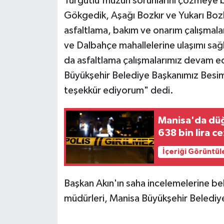
Turgutlu'muzun sorunlarını çözmeye b
Gökgedik, Aşağı Bozkır ve Yukarı Bozkı
asfaltlama, bakım ve onarım çalışmal
ve Dalbahçe mahallelerine ulaşımı s
da asfaltlama çalışmalarımız devam ed
Büyükşehir Belediye Başkanımız Besim
teşekkür ediyorum" dedi.
Manisa'da düğ
638 bin lira c
İçeriği Görüntül
Başkan Akın'ın saha incelemelerine bele
müdürleri, Manisa Büyükşehir Belediyesi