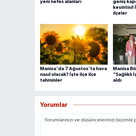
yeni nefes alanları
geniş kaps
kesintisi!
ilçeler
Manisa'da 7 Ağustos'ta hava
Manisa Bü
nasıl olacak? İşte ilçe ilçe
“Sağlıklı İ
tahminler
aldı
Yorumlar