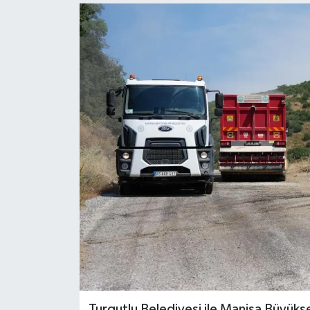
GİZLİLİK SÖZLEŞMESİ
İLETİŞİM
Turgutlu Belediyesi ile Manisa Büyükşeh