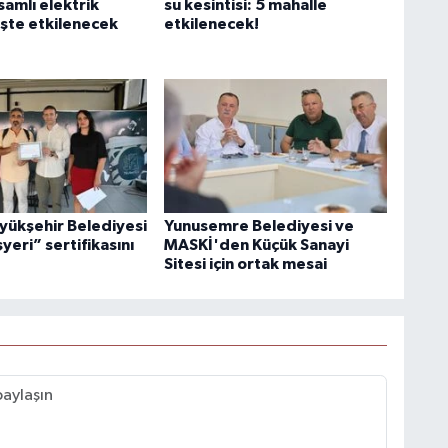
amlı elektrik
su kesintisi: 5 mahalle
 İşte etkilenecek
etkilenecek!
yükşehir Belediyesi
Yunusemre Belediyesi ve
şyeri” sertifikasını
MASKİ'den Küçük Sanayi
Sitesi için ortak mesai