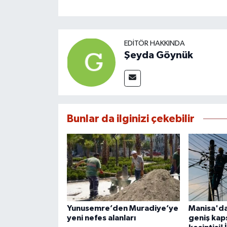
EDITÖR HAKKINDA
Şeyda Göynük
Bunlar da ilginizi çekebilir
Yunusemre’den Muradiye’ye
Manisa'da
yeni nefes alanları
geniş kaps