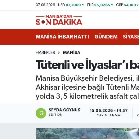
47,7069
55,0265
64,1897
07-08-2026
USD
EUR
GBP
ASAYİŞ
Hava Durumu
MANİSA İHBAR HATTI
GÜNDEM
SİYAS
GÜNDEM
Trafik Durumu
HABERLER
MANİSA
KÜLTÜR-SANAT
Puan Durumu ve Fikstür
Tütenli ve İlyaslar’ı 
MAGAZİN
Tüm Manşetler
Manisa Büyükşehir Belediyesi, 
Akhisar ilçesine bağlı Tütenli Ma
MANİSA'DA TRAFİK
Son Dakika Haberleri
yolda 3,5 kilometrelik asfalt ça
SİYASET
Haber Arşivi
ŞEYDA GÖYNÜK
15.06.2026 - 14:57
EDITÖR
YAYINLANMA
SPOR
YAŞAM