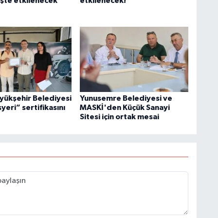
 İşte etkilenecek
etkilenecek!
yükşehir Belediyesi
Yunusemre Belediyesi ve
şyeri” sertifikasını
MASKİ'den Küçük Sanayi
Sitesi için ortak mesai