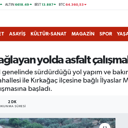
6618.49
13.887
64.360,53
ALTIN
BİST
BTC
ET
ASAYİŞ
KÜLTÜR-SANAT
MAGAZİN
SPOR
YAŞ
bağlayan yolda asfalt çalışma
il genelinde sürdürdüğü yol yapım ve bak
hallesi ile Kırkağaç ilçesine bağlı İlyaslar 
lışmasına başladı.
2 DK
OKUNMA SÜRESI