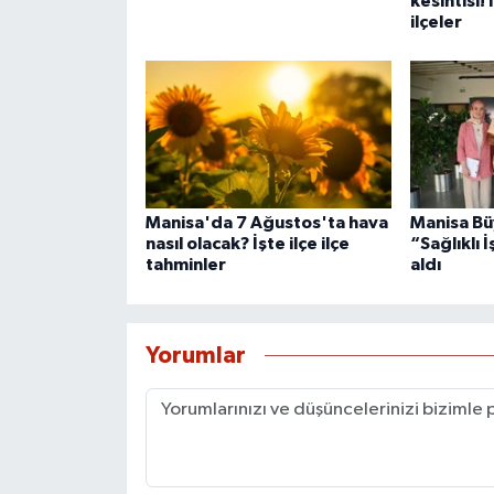
kesintisi!
ilçeler
Manisa'da 7 Ağustos'ta hava
Manisa Bü
nasıl olacak? İşte ilçe ilçe
“Sağlıklı İ
tahminler
aldı
Yorumlar