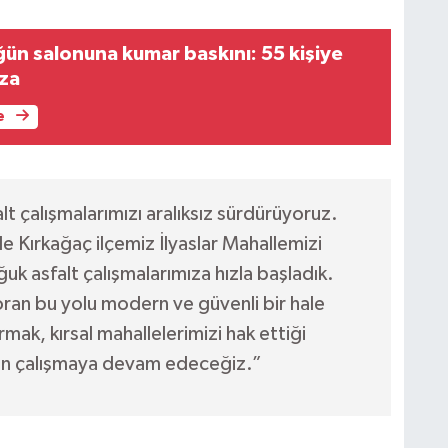
ün salonuna kumar baskını: 55 kişiye
eza
e
lt çalışmalarımızı aralıksız sürdürüyoruz.
le Kırkağaç ilçemiz İlyaslar Mahallemizi
uk asfalt çalışmalarımıza hızla başladık.
ran bu yolu modern ve güvenli bir hale
mak, kırsal mahallelerimizi hak ettiği
an çalışmaya devam edeceğiz.”