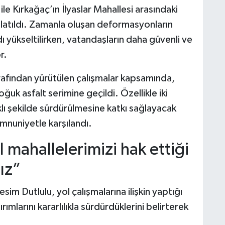
le Kırkağaç’ın İlyaslar Mahallesi arasındaki
şlatıldı. Zamanla oluşan deformasyonların
ı yükseltilirken, vatandaşların daha güvenli ve
r.
tarafından yürütülen çalışmalar kapsamında,
uk asfalt serimine geçildi. Özellikle iki
klı şekilde sürdürülmesine katkı sağlayacak
mnuniyetle karşılandı.
 mahallelerimizi hak ettiği
ız”
im Dutlulu, yol çalışmalarına ilişkin yaptığı
mlarını kararlılıkla sürdürdüklerini belirterek