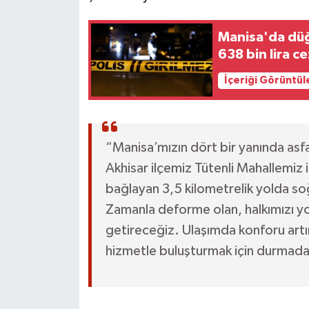
Manisa'da düğ
638 bin lira c
İçeriği Görüntül
“Manisa’mızın dört bir yanında asfa
Akhisar ilçemiz Tütenli Mahallemiz i
bağlayan 3,5 kilometrelik yolda soğ
Zamanla deforme olan, halkımızı yo
getireceğiz. Ulaşımda konforu artır
hizmetle buluşturmak için durmad