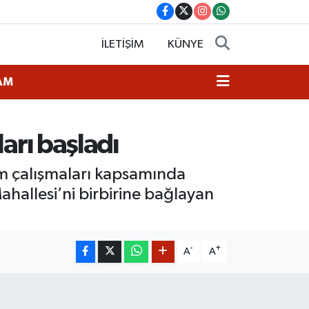
İLETİŞİM
KÜNYE
AM
ları başladı
ım çalışmaları kapsamında
Mahallesi’ni birbirine bağlayan
-
+
A
A