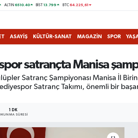
6510.40
13.799
64.225,61
ALTIN
BİST
BTC
ET
ASAYİŞ
KÜLTÜR-SANAT
MAGAZİN
SPOR
YAŞ
spor satrançta Manisa şamp
üpler Satranç Şampiyonası Manisa İl Birin
iyespor Satranç Takımı, önemli bir başa
1 DK
OKUNMA SÜRESI