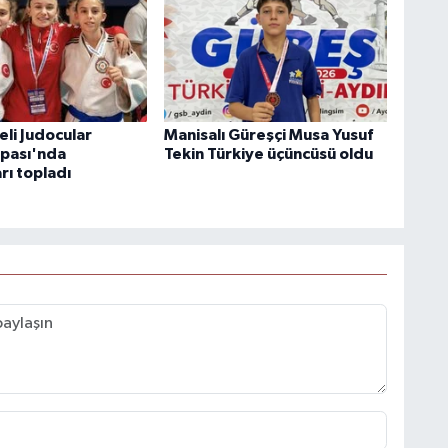
li Judocular
Manisalı Güreşçi Musa Yusuf
pası'nda
Tekin Türkiye üçüncüsü oldu
rı topladı