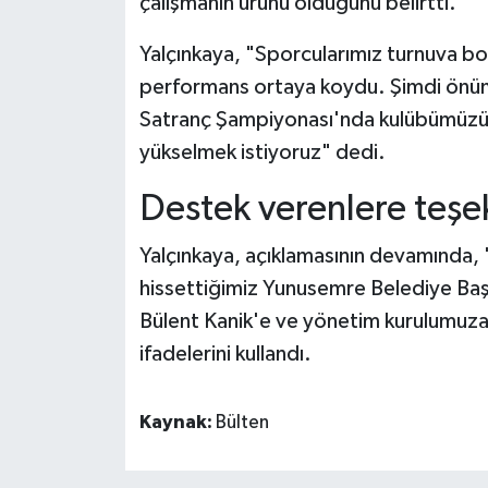
çalışmanın ürünü olduğunu belirtti.
Yalçınkaya, "Sporcularımız turnuva boy
performans ortaya koydu. Şimdi önümü
Satranç Şampiyonası'nda kulübümüzü en
yükselmek istiyoruz" dedi.
Destek verenlere teşek
Yalçınkaya, açıklamasının devamında,
hissettiğimiz Yunusemre Belediye Baş
Bülent Kanik'e ve yönetim kurulumuz
ifadelerini kullandı.
Kaynak:
Bülten