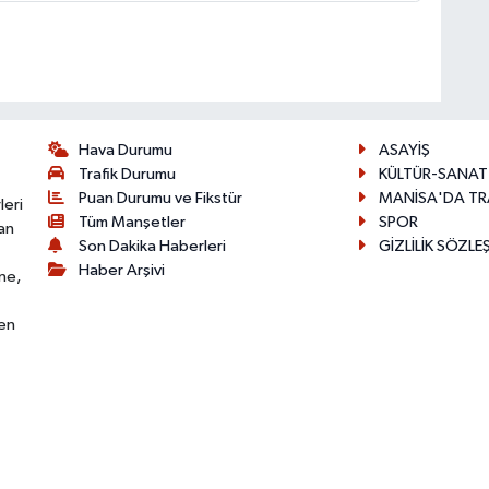
Hava Durumu
ASAYİŞ
Trafik Durumu
KÜLTÜR-SANAT
Puan Durumu ve Fikstür
MANİSA'DA TR
leri
Tüm Manşetler
SPOR
an
Son Dakika Haberleri
GİZLİLİK SÖZLE
Haber Arşivi
ne,
den