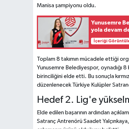
Manisa şampiyonu oldu.
Yunusemre Bel
yola devam d
İçeriği Görüntül
Toplam 8 takımın mücadele ettiği org
Yunusemre Belediyespor, oynadığı 8 kar
birinciliğini elde etti. Bu sonuçla kırm
düzenlenecek Türkiye Kulüpler Satran
Hedef 2. Lig'e yüksel
Elde edilen başarının ardından açıkl
Satranç Antrenörü Saadet Yalçınkaya, 