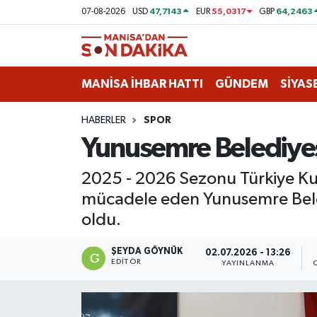
47,7143
55,0317
64,2463
07-08-2026
USD
EUR
GBP
ASAYİŞ
Hava Durumu
MANİSA İHBAR HATTI
GÜNDEM
SİYAS
GÜNDEM
Trafik Durumu
HABERLER
SPOR
KÜLTÜR-SANAT
Puan Durumu ve Fikstür
Yunusemre Belediye
MAGAZİN
Tüm Manşetler
2025 - 2026 Sezonu Türkiye Kul
mücadele eden Yunusemre Beled
MANİSA'DA TRAFİK
Son Dakika Haberleri
oldu.
SİYASET
Haber Arşivi
ŞEYDA GÖYNÜK
02.07.2026 - 13:26
EDITÖR
YAYINLANMA
SPOR
YAŞAM