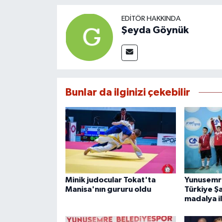
EDITÖR HAKKINDA
Şeyda Göynük
Bunlar da ilginizi çekebilir
Minik judocular Tokat'ta
Yunusemre
Manisa'nın gururu oldu
Türkiye Ş
madalya i