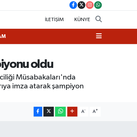
İLETİŞİM
KÜNYE
AM
iyonu oldu
ciliği Müsabakaları'nda
rıya imza atarak şampiyon
-
+
A
A