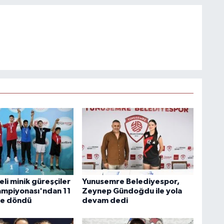
li minik güreşçiler
Yunusemre Belediyespor,
ampiyonası'ndan 11
Zeynep Gündoğdu ile yola
le döndü
devam dedi