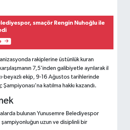
ediyespor, smaçör Rengin Nuhoğlu ile
edi
e
anizasyonda rakiplerine üstünlük kuran
şılaşmanın 7,5'inden galibiyetle ayrılarak il
ızı-beyazlı ekip, 9-16 Ağustos tarihlerinde
ç Şampiyonası'na katılma hakkı kazandı.
mek
amalarda bulunan Yunusemre Belediyespor
şampiyonluğun uzun ve disiplinli bir