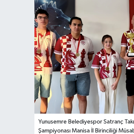
GİZLİLİK SÖZLEŞMESİ
İLETİŞİM
Yunusemre Belediyespor Satranç Takı
Şampiyonası Manisa İl Birinciliği Müsa