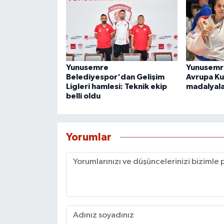
Yunusemre
Yunusemre
Belediyespor'dan Gelişim
Avrupa Ku
Ligleri hamlesi: Teknik ekip
madalyala
belli oldu
Yorumlar