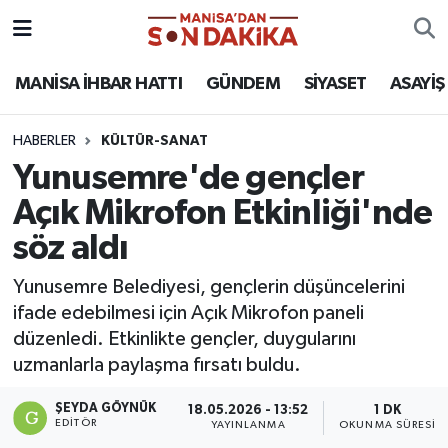
ASAYİŞ
Hava Durumu
MANİSA İHBAR HATTI
GÜNDEM
SİYASET
ASAYİŞ
GÜNDEM
Trafik Durumu
HABERLER
KÜLTÜR-SANAT
Yunusemre'de gençler
KÜLTÜR-SANAT
Puan Durumu ve Fikstür
Açık Mikrofon Etkinliği'nde
MAGAZİN
Tüm Manşetler
söz aldı
MANİSA'DA TRAFİK
Son Dakika Haberleri
Yunusemre Belediyesi, gençlerin düşüncelerini
ifade edebilmesi için Açık Mikrofon paneli
SİYASET
Haber Arşivi
düzenledi. Etkinlikte gençler, duygularını
uzmanlarla paylaşma fırsatı buldu.
SPOR
ŞEYDA GÖYNÜK
18.05.2026 - 13:52
1 DK
EDITÖR
YAYINLANMA
OKUNMA SÜRESI
YAŞAM