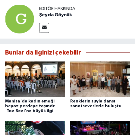
EDITÖR HAKKINDA
Şeyda Göynük
Bunlar da ilginizi çekebilir
Manisa'da kadın emeği
Renklerin suyla dansı
beyaz perdeye taşındı:
sanatseverlerle buluştu
'Toz Bezi'ne büyük ilgi