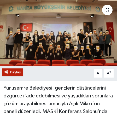
GİZLİLİK SÖZLEŞMESİ
İLETİŞİM
Paylaş
-
+
A
A
Yunusemre Belediyesi, gençlerin düşüncelerini
özgürce ifade edebilmesi ve yaşadıkları sorunlara
çözüm arayabilmesi amacıyla Açık Mikrofon
paneli düzenledi. MASKİ Konferans Salonu’nda