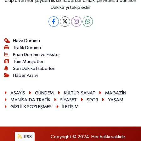
olup biten her şeyden ilk siz haberdar olmak için Manisa'dan Son
Dakika'yı takip edin
Hava Durumu
Trafik Durumu
Puan Durumu ve Fikstür
Tüm Manşetler
Son Dakika Haberleri
Haber Arşivi
ASAYİŞ
GÜNDEM
KÜLTÜR-SANAT
MAGAZİN
MANİSA'DA TRAFİK
SİYASET
SPOR
YAŞAM
GİZLİLİK SÖZLEŞMESİ
İLETİŞİM
RSS
Copyright © 2024. Her hakkı saklıdır.