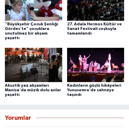
“Büyükşehir Çocuk Şenliği
27. Adala Hermos Kültür ve
Gördes’te” çocuklara
Sanat Festivali coşkuyla
unutulmaz bir akşam
tamamlandı
yaşattı
Akustik yaz akşamları
Kadınların güçlü hikâyeleri
Manisa'da müzik dolu anlar
Yunusemre’de sahneye
yaşattı
taşındı
Yorumlar