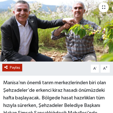
GİZLİLİK SÖZLEŞMESİ
İLETİŞİM
Paylaş
-
+
A
A
Manisa’nın önemli tarım merkezlerinden biri olan
Şehzadeler’de erkenci kiraz hasadı önümüzdeki
hafta başlayacak. Bölgede hasat hazırlıkları tüm
hızıyla sürerken, Şehzadeler Belediye Başkanı
Hakan Şimşek Sancaklıiğdecik Mahallesi’nde