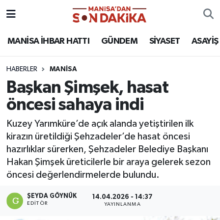
ASAYİŞ
Hava Durumu
MANİSA İHBAR HATTI
GÜNDEM
SİYASET
ASAYİŞ
GÜNDEM
Trafik Durumu
HABERLER
MANİSA
Başkan Şimşek, hasat
KÜLTÜR-SANAT
Puan Durumu ve Fikstür
öncesi sahaya indi
MAGAZİN
Tüm Manşetler
Kuzey Yarımküre’de açık alanda yetiştirilen ilk
kirazın üretildiği Şehzadeler’de hasat öncesi
MANİSA'DA TRAFİK
Son Dakika Haberleri
hazırlıklar sürerken, Şehzadeler Belediye Başkanı
Hakan Şimşek üreticilerle bir araya gelerek sezon
SİYASET
Haber Arşivi
öncesi değerlendirmelerde bulundu.
SPOR
ŞEYDA GÖYNÜK
14.04.2026 - 14:37
EDITÖR
YAYINLANMA
YAŞAM