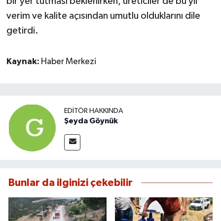
bir yer tutması beklenirken, üreticiler de bu yıl
verim ve kalite açısından umutlu olduklarını dile
getirdi.
Kaynak:
Haber Merkezi
EDITÖR HAKKINDA
Şeyda Göynük
Bunlar da ilginizi çekebilir