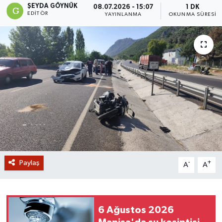
ŞEYDA GÖYNÜK
08.07.2026 - 15:07
1 DK
EDITÖR
YAYINLANMA
OKUNMA SÜRESI
GİZLİLİK SÖZLEŞMESİ
İLETİŞİM
Paylaş
-
+
A
A
6 Ağustos 2026