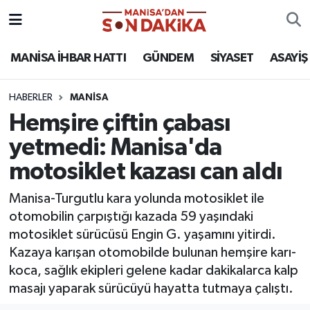
ASAYİŞ
Hava Durumu
MANİSA İHBAR HATTI
GÜNDEM
SİYASET
ASAYİŞ
GÜNDEM
Trafik Durumu
HABERLER
MANİSA
Hemşire çiftin çabası
KÜLTÜR-SANAT
Puan Durumu ve Fikstür
yetmedi: Manisa'da
MAGAZİN
Tüm Manşetler
motosiklet kazası can aldı
MANİSA'DA TRAFİK
Son Dakika Haberleri
Manisa-Turgutlu kara yolunda motosiklet ile
otomobilin çarpıştığı kazada 59 yaşındaki
SİYASET
Haber Arşivi
motosiklet sürücüsü Engin G. yaşamını yitirdi.
Kazaya karışan otomobilde bulunan hemşire karı-
SPOR
koca, sağlık ekipleri gelene kadar dakikalarca kalp
masajı yaparak sürücüyü hayatta tutmaya çalıştı.
YAŞAM