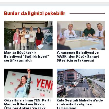
Bunlar da ilginizi çekebilir
Manisa Büyükşehir
Yunusemre Belediyesi ve
Belediyesi “Sağlıklı İşyeri”
MASKİ'den Küçük Sanayi
sertifikasını aldı
Sitesi için ortak mesai
Gözaltına alınan YENİ Parti
Kula Seyitali Mahallesi’nde
Manisa İl Başkanı İlksen
sıcak asfalt çalışması
Özalper Ankara'ya sevk
tamamlandı