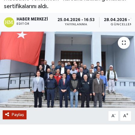
sertifikalarını aldı.
GİZLİLİK SÖZLEŞMESİ
HABER MERKEZI
25.04.2026 - 16:53
28.04.2026 - 1
EDITÖR
YAYINLANMA
GÜNCELLEM
İLETİŞİM
Paylaş
-
+
A
A