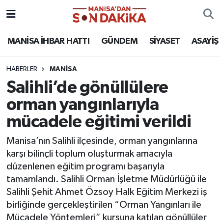
ASAYİŞ
Hava Durumu
MANİSA İHBAR HATTI
GÜNDEM
SİYASET
ASAYİŞ
GÜNDEM
Trafik Durumu
HABERLER
MANİSA
Salihli’de gönüllülere
KÜLTÜR-SANAT
Puan Durumu ve Fikstür
orman yangınlarıyla
MAGAZİN
Tüm Manşetler
mücadele eğitimi verildi
MANİSA'DA TRAFİK
Son Dakika Haberleri
Manisa’nın Salihli ilçesinde, orman yangınlarına
karşı bilinçli toplum oluşturmak amacıyla
SİYASET
Haber Arşivi
düzenlenen eğitim programı başarıyla
tamamlandı. Salihli Orman İşletme Müdürlüğü ile
SPOR
Salihli Şehit Ahmet Özsoy Halk Eğitim Merkezi iş
birliğinde gerçekleştirilen “Orman Yangınları ile
YAŞAM
Mücadele Yöntemleri” kursuna katılan gönüllüler