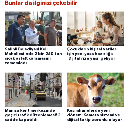
Bunlar da ilginizi çekebilir
Salihli Belediyesi Keli
Çocukların kişisel verileri
Mahallesi'nde 2 bin 250 ton
için yeni yasa hazırlığı:
sıcak asfalt çalışmasını
'Dijital rıza yaşı' geliyor
tamamladı
Manisa kent merkezinde
Kesimhanelerde yeni
geçici trafik düzenlemesi! 2
dönem: Kamera sistemi ve
cadde kapatıldı
dijital takip zorunlu oluyor