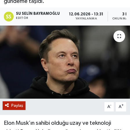
gündeme taşıdı.
GİZLİLİK SÖZLEŞMESİ
SU SELIN BAYRAMOĞLU
12.06.2026 - 13:31
3 D
EDITÖR
YAYINLANMA
OKUNMA S
İLETİŞİM
Paylaş
-
+
A
A
Elon Musk’ın sahibi olduğu uzay ve teknoloji