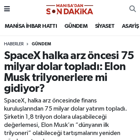
ASAYİŞ
Hava Durumu
MANİSA İHBAR HATTI
GÜNDEM
SİYASET
ASAYİŞ
GÜNDEM
Trafik Durumu
HABERLER
GÜNDEM
SpaceX halka arz öncesi 75
KÜLTÜR-SANAT
Puan Durumu ve Fikstür
milyar dolar topladı: Elon
MAGAZİN
Tüm Manşetler
Musk trilyonerlere mi
gidiyor?
MANİSA'DA TRAFİK
Son Dakika Haberleri
SpaceX, halka arz öncesinde finans
SİYASET
Haber Arşivi
kuruluşlarından 75 milyar dolar yatırım topladı.
Şirketin 1,8 trilyon dolara ulaşabileceği
SPOR
değerlemesi, Elon Musk’ın “dünyanın ilk
trilyoneri” olabileceği tartışmalarını yeniden
YAŞAM