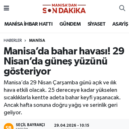
ASAYİŞ
Hava Durumu
MANİSA İHBAR HATTI
GÜNDEM
SİYASET
ASAYİŞ
GÜNDEM
Trafik Durumu
HABERLER
MANİSA
Manisa’da bahar havası! 29
KÜLTÜR-SANAT
Puan Durumu ve Fikstür
Nisan’da güneş yüzünü
MAGAZİN
Tüm Manşetler
gösteriyor
MANİSA'DA TRAFİK
Son Dakika Haberleri
Manisa’da 29 Nisan Çarşamba günü açık ve ılık
hava etkili olacak. 25 dereceye kadar yükselen
SİYASET
Haber Arşivi
sıcaklıklarla kentte adeta bahar keyfi yaşanacak.
Ancak hafta sonuna doğru yağış ve serinlik geri
SPOR
geliyor.
YAŞAM
SEÇIL BAYRAKÇI
29.04.2026 - 10:15