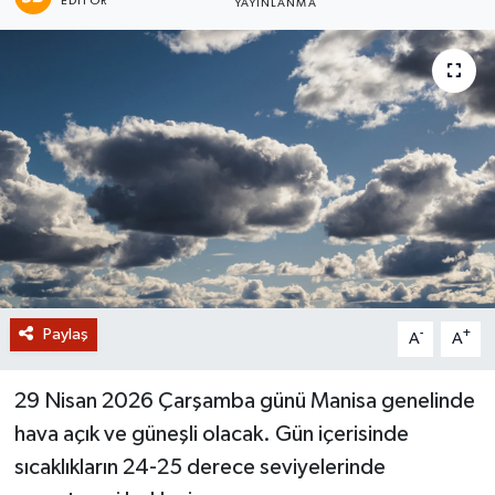
EDITÖR
YAYINLANMA
GİZLİLİK SÖZLEŞMESİ
İLETİŞİM
Paylaş
-
+
A
A
29 Nisan 2026 Çarşamba günü Manisa genelinde
hava açık ve güneşli olacak. Gün içerisinde
sıcaklıkların 24-25 derece seviyelerinde