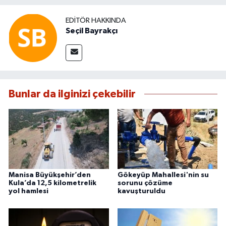
EDITÖR HAKKINDA
Seçil Bayrakçı
Bunlar da ilginizi çekebilir
Manisa Büyükşehir’den
Gökeyüp Mahallesi'nin su
Kula’da 12,5 kilometrelik
sorunu çözüme
yol hamlesi
kavuşturuldu