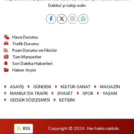
Dakika'yı takip edin
Hava Durumu
Trafik Durumu
Puan Durumu ve Fikstür
Tüm Manşetler
Son Dakika Haberleri
Haber Arşivi
ASAYİŞ
GÜNDEM
KÜLTÜR-SANAT
MAGAZİN
MANİSA'DA TRAFİK
SİYASET
SPOR
YAŞAM
GİZLİLİK SÖZLEŞMESİ
İLETİŞİM
RSS
Copyright © 2024. Her hakkı saklıdır.