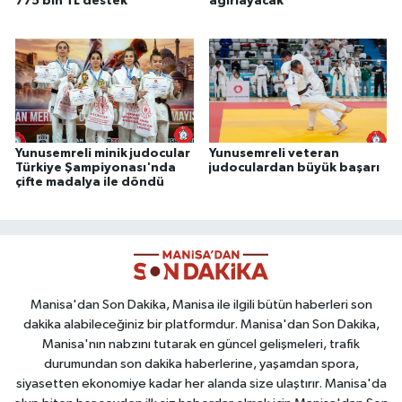
775 bin TL destek
ağırlayacak
Yunusemreli minik judocular
Yunusemreli veteran
Türkiye Şampiyonası'nda
judoculardan büyük başarı
çifte madalya ile döndü
Manisa'dan Son Dakika, Manisa ile ilgili bütün haberleri son
dakika alabileceğiniz bir platformdur. Manisa'dan Son Dakika,
Manisa'nın nabzını tutarak en güncel gelişmeleri, trafik
durumundan son dakika haberlerine, yaşamdan spora,
siyasetten ekonomiye kadar her alanda size ulaştırır. Manisa'da