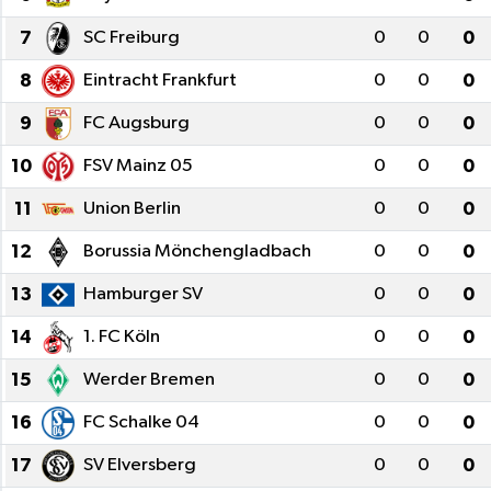
7
SC Freiburg
0
0
0
GİZLİLİK SÖZLEŞMESİ
8
Eintracht Frankfurt
0
0
0
İLETİŞİM
9
FC Augsburg
0
0
0
10
FSV Mainz 05
0
0
0
11
Union Berlin
0
0
0
12
Borussia Mönchengladbach
0
0
0
13
Hamburger SV
0
0
0
14
1. FC Köln
0
0
0
15
Werder Bremen
0
0
0
16
FC Schalke 04
0
0
0
17
SV Elversberg
0
0
0