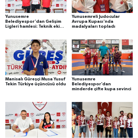
Yunusemre
Yunusemreli Judocular
Belediyespor'dan Gelişim
Avrupa Kupası'nda
Ligleri hamlesi: Teknik ekip
madalyaları topladı
belli oldu
Manisalı Güreşçi Musa Yusuf
Yunusemre
Tekin Türkiye üçüncüsü oldu
Belediyespor’dan
minderde çifte kupa sevinci