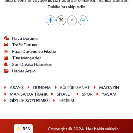
olup biten her şeyden ilk siz haberdar olmak için Manisa'dan Son
Dakika'yı takip edin
Hava Durumu
Trafik Durumu
Puan Durumu ve Fikstür
Tüm Manşetler
Son Dakika Haberleri
Haber Arşivi
ASAYİŞ
GÜNDEM
KÜLTÜR-SANAT
MAGAZİN
MANİSA'DA TRAFİK
SİYASET
SPOR
YAŞAM
GİZLİLİK SÖZLEŞMESİ
İLETİŞİM
RSS
Copyright © 2024. Her hakkı saklıdır.