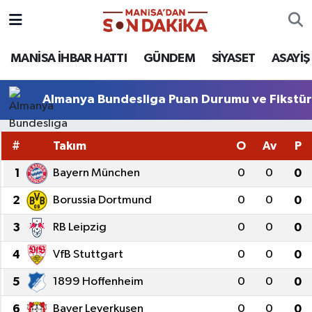
ASAYİŞ
Hava Durumu
MANİSA İHBAR HATTI
GÜNDEM
SİYASET
ASAYİŞ
GÜNDEM
Trafik Durumu
Almanya Bundesliga Puan Durumu ve Fikstü
KÜLTÜR-SANAT
Puan Durumu ve Fikstür
#
Takım
O
Av
P
MAGAZİN
Tüm Manşetler
1
Bayern München
0
0
0
MANİSA'DA TRAFİK
Son Dakika Haberleri
2
Borussia Dortmund
0
0
0
3
RB Leipzig
0
0
0
SİYASET
Haber Arşivi
4
VfB Stuttgart
0
0
0
SPOR
5
1899 Hoffenheim
0
0
0
YAŞAM
6
Bayer Leverkusen
0
0
0