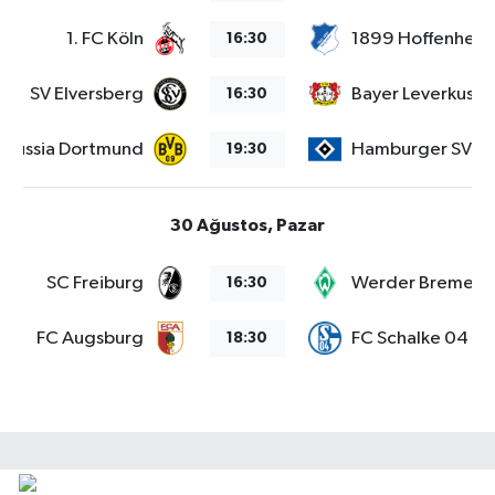
1. FC Köln
1899 Hoffenheim
16:30
SV Elversberg
Bayer Leverkusen
16:30
orussia Dortmund
Hamburger SV
19:30
30 Ağustos, Pazar
SC Freiburg
Werder Bremen
16:30
FC Augsburg
FC Schalke 04
18:30