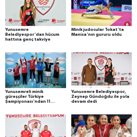
Yunusemre
Minik judocular Tokat'ta
Belediyespor'dan hücum
Manisa'nın gururu oldu
hattına genç takviye
Yunusemreli minik
Yunusemre Belediyespor,
güreşçiler Türkiye
Zeynep Gündoğdu ile yola
Şampiyonası'ndan 11
devam dedi
madalya ile döndü