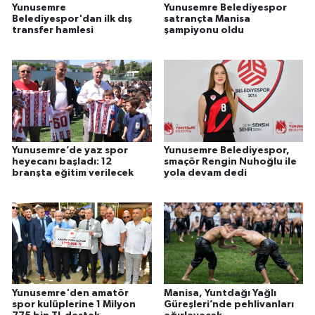
Yunusemre
Yunusemre Belediyespor
Belediyespor'dan ilk dış
satrançta Manisa
transfer hamlesi
şampiyonu oldu
Yunusemre’de yaz spor
Yunusemre Belediyespor,
heyecanı başladı: 12
smaçör Rengin Nuhoğlu ile
branşta eğitim verilecek
yola devam dedi
Yunusemre'den amatör
Manisa, Yuntdağı Yağlı
spor kulüplerine 1 Milyon
Güreşleri’nde pehlivanları