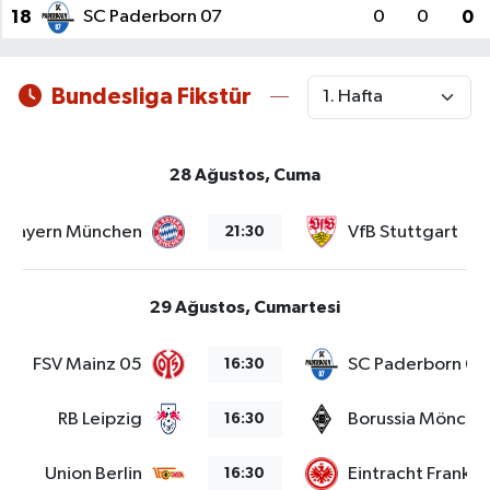
18
SC Paderborn 07
0
0
0
Bundesliga Fikstür
28 Ağustos, Cuma
Bayern München
VfB Stuttgart
21:30
29 Ağustos, Cumartesi
FSV Mainz 05
SC Paderborn 07
16:30
RB Leipzig
Borussia Mönche
16:30
Union Berlin
Eintracht Frankfu
16:30