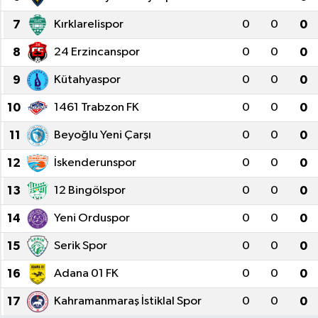
7
Kırklarelispor
0
0
0
GİZLİLİK SÖZLEŞMESİ
8
24 Erzincanspor
0
0
0
İLETİŞİM
9
Kütahyaspor
0
0
0
10
1461 Trabzon FK
0
0
0
11
Beyoğlu Yeni Çarşı
0
0
0
12
İskenderunspor
0
0
0
13
12 Bingölspor
0
0
0
14
Yeni Orduspor
0
0
0
15
Serik Spor
0
0
0
16
Adana 01 FK
0
0
0
17
Kahramanmaraş İstiklal Spor
0
0
0