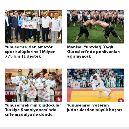
Yunusemre'den amatör
Manisa, Yuntdağı Yağlı
spor kulüplerine 1 Milyon
Güreşleri’nde pehlivanları
775 bin TL destek
ağırlayacak
Yunusemreli minik judocular
Yunusemreli veteran
Türkiye Şampiyonası'nda
judoculardan büyük başarı
çifte madalya ile döndü