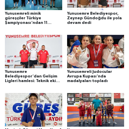
Yunusemreli minik
Yunusemre Belediyespor,
güreşçiler Türkiye
Zeynep Gündoğdu ile yola
Şampiyonası'ndan 11
devam dedi
madalya ile döndü
Yunusemre
Yunusemreli Judocular
Belediyespor'dan Gelişim
Avrupa Kupası'nda
Ligleri hamlesi: Teknik ekip
madalyaları topladı
belli oldu