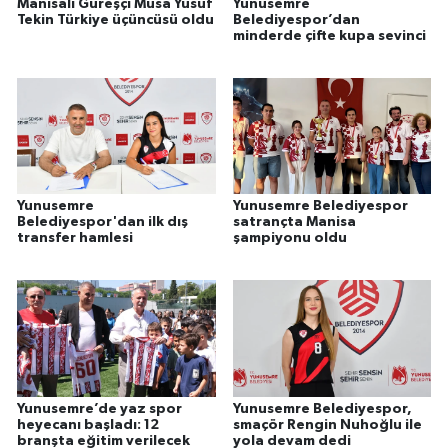
Manisalı Güreşçi Musa Yusuf
Yunusemre
Tekin Türkiye üçüncüsü oldu
Belediyespor’dan
minderde çifte kupa sevinci
Yunusemre
Yunusemre Belediyespor
Belediyespor'dan ilk dış
satrançta Manisa
transfer hamlesi
şampiyonu oldu
Yunusemre’de yaz spor
Yunusemre Belediyespor,
heyecanı başladı: 12
smaçör Rengin Nuhoğlu ile
branşta eğitim verilecek
yola devam dedi