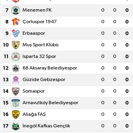
7
Menemen FK
0
0
0
GİZLİLİK SÖZLEŞMESİ
8
Çorluspor 1947
0
0
0
İLETİŞİM
9
Erbaaspor
0
0
0
10
Muş Sport Klübü
0
0
0
11
Isparta 32 Spor
0
0
0
12
68 Aksaray Belediyespor
0
0
0
13
Güzide Gebzespor
0
0
0
14
Somaspor
0
0
0
15
Arnavutköy Belediyespor
0
0
0
16
Aliağa FAŞ
0
0
0
17
İnegöl Kafkas Gençlik
0
0
0