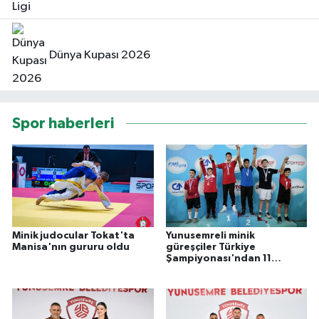
Dünya Kupası 2026
Spor haberleri
Minik judocular Tokat'ta
Yunusemreli minik
Manisa'nın gururu oldu
güreşçiler Türkiye
Şampiyonası'ndan 11
madalya ile döndü