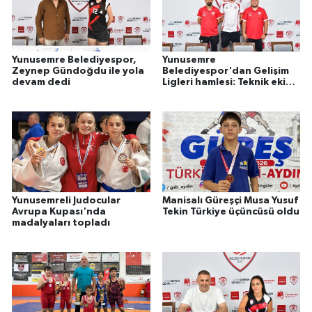
Yunusemre Belediyespor,
Yunusemre
Zeynep Gündoğdu ile yola
Belediyespor'dan Gelişim
devam dedi
Ligleri hamlesi: Teknik ekip
belli oldu
Yunusemreli Judocular
Manisalı Güreşçi Musa Yusuf
Avrupa Kupası'nda
Tekin Türkiye üçüncüsü oldu
madalyaları topladı