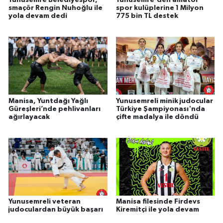
Yunusemre Belediyespor,
Yunusemre'den amatör
smaçör Rengin Nuhoğlu ile
spor kulüplerine 1 Milyon
yola devam dedi
775 bin TL destek
Manisa, Yuntdağı Yağlı
Yunusemreli minik judocular
Güreşleri’nde pehlivanları
Türkiye Şampiyonası'nda
ağırlayacak
çifte madalya ile döndü
Yunusemreli veteran
Manisa filesinde Firdevs
judoculardan büyük başarı
Kiremitçi ile yola devam