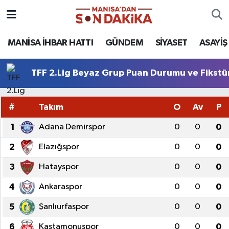
ASAYİŞ
Hava Durumu
MANİSA İHBAR HATTI
GÜNDEM
SİYASET
ASAYİŞ
GÜNDEM
Trafik Durumu
TFF 2.Lig Beyaz Grup Puan Durumu ve Fikstü
KÜLTÜR-SANAT
Puan Durumu ve Fikstür
#
Takım
O
Av
P
MAGAZİN
Tüm Manşetler
1
Adana Demirspor
0
0
0
MANİSA'DA TRAFİK
Son Dakika Haberleri
2
Elazığspor
0
0
0
3
Hatayspor
0
0
0
SİYASET
Haber Arşivi
4
Ankaraspor
0
0
0
SPOR
5
Şanlıurfaspor
0
0
0
YAŞAM
6
Kastamonuspor
0
0
0